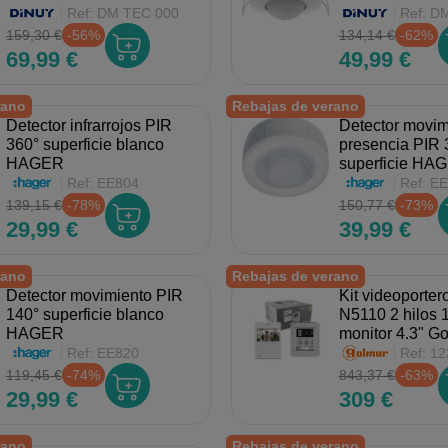
Ref:
DM TEC 000
Ref:
DM
159,30 €
-56%
134,14 €
-62%
69,99 €
49,99 €
rano
Rebajas de verano
Detector infrarrojos PIR
Detector movim
360° superficie blanco
presencia PIR 
HAGER
superficie HA
Ref:
EE804
Ref:
EE
139,15 €
-78%
150,77 €
-73%
29,99 €
39,99 €
rano
Rebajas de verano
Detector movimiento PIR
Kit videoporte
140° superficie blanco
N5110 2 hilos 
HAGER
monitor 4.3" G
Ref:
EE820
Ref:
12
119,45 €
-74%
843,37 €
-63%
29,99 €
309 €
rano
Rebajas de verano