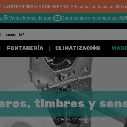
 NUESTRAS REBAJAS DE VERANO! Artículos con hasta un 60% d
Varias formas de pago
Gana puntos y recompensas
Me
ás buscando?
FONTANERÍA
CLIMATIZACIÓN
MAR
eros, timbres y sen
Inicio
Electricidad
Porteros, timbres y sensores