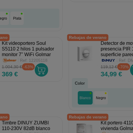
egro
Plata
rano
Rebajas de verano
Kit videoportero Soul
Detector de mo
S5110 2 hilos 1 pulsador
presencia PIR 
monitor 7" WiFi Golmar
superficie par
Ref:
12205118
Ref:
DM
1.004,30 €
-63%
119,12 €
-70%
369 €
34,99 €
Color
Blanco
Negro
rano
Rebajas de verano
Timbre DINUY ZUMBI
Kit portero 411
110-230V 82dB blanco
vivienda Golma