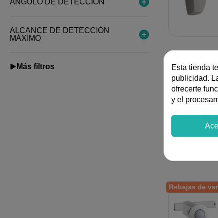
ÁNGULO DE DETECCIÓN
ALCANCE DE DETECCIÓN
MÁXIMO
Rebajas de ve
Más filtros
Esta tienda t
publicidad. La
ofrecerte fun
y el procesa
Ace
Rebajas de ve