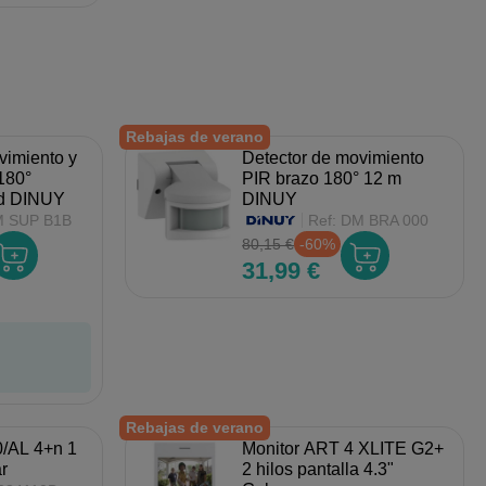
Rebajas de verano
vimiento y
Detector de movimiento
180°
PIR brazo 180° 12 m
ed DINUY
DINUY
 SUP B1B
Ref:
DM BRA 000
80,15 €
-60%
31,99 €
Rebajas de verano
0/AL 4+n 1
Monitor ART 4 XLITE G2+
r
2 hilos pantalla 4.3"