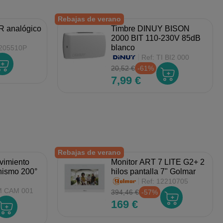
Rebajas de verano
R analógico
Timbre DINUY BISON
2000 BIT 110-230V 85dB
blanco
205510P
Ref:
TI BI2 000
20,52 €
-61%
7,99 €
Rebajas de verano
vimiento
Monitor ART 7 LITE G2+ 2
nismo 200°
hilos pantalla 7" Golmar
Ref:
12210705
 CAM 001
394,46 €
-57%
169 €