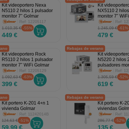
Kit videoportero Nexa
Kit videoporte
N5110 2 hilos 1 pulsador
NX5110 2 hilos
monitor 7" Golmar
monitor 7" WiF
Ref:
12205117
Ref:
12
1.010,35 €
-55%
1.245,09 €
-61%
449 €
479 €
rano
Rebajas de verano
Kit videoportero Rock
Kit videoporte
R5110 2 hilos 1 pulsador
N5220 2 hilos 
monitor 7" WiFi Golmar
pulsadores mon
Golmar
Ref:
12205129
Ref:
12
1.092,63 €
-63%
1.305,59 €
-52%
399 €
619 €
rano
Rebajas de verano
Kit portero K-201 4+n 1
Kit portero K-2
vivienda Golmar
viviendas Golm
Ref:
11242014B
Ref:
11
124,63 €
-51%
286,77 €
-52%
59,99 €
135 €