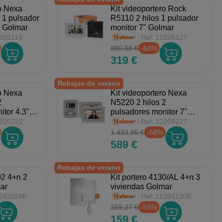
ro Nexa
Kit videoportero Rock
 1 pulsador
R5110 2 hilos 1 pulsador
i Golmar
monitor 7" Golmar
205119
Ref:
12205127
880,88 €
-63%
319 €
Rebajas de verano
ro Nexa
Kit videoportero Nexa
2
N5220 2 hilos 2
itor 4.3"
pulsadores monitor 7"
Golmar
205222
Ref:
12205227
1.433,85 €
-58%
589 €
Rebajas de verano
02 4+n 2
Kit portero 4130/AL 4+n 3
ar
viviendas Golmar
242024B
Ref:
11284130B
359,37 €
-55%
159 €