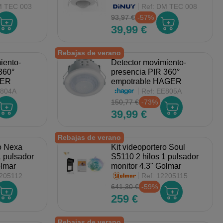
 TEC 003
Ref:
DM TEC 008
93,97 €
-57%
39,99 €
Rebajas de verano
iento-
Detector movimiento-
360°
presencia PIR 360°
GER
empotrable HAGER
804A
Ref:
EE805A
150,77 €
-73%
39,99 €
Rebajas de verano
ro Nexa
Kit videoportero Soul
1 pulsador
S5110 2 hilos 1 pulsador
olmar
monitor 4.3" Golmar
205112
Ref:
12205115
641,30 €
-59%
259 €
Rebajas de verano