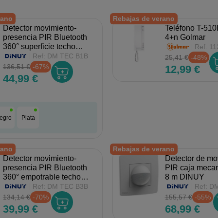
rano
Rebajas de verano
Detector movimiento-
Teléfono T-510
presencia PIR Bluetooth
4+n Golmar
360° superficie techo
Ref:
11
DINUY
Ref:
DM TEC B1B
25,41 €
-48%
136,51 €
-67%
12,99 €
44,99 €
egro
Plata
rano
Rebajas de verano
Detector movimiento-
Detector de mo
presencia PIR Bluetooth
PIR caja meca
360° empotrable techo
8 m DINUY
DINUY
Ref:
DM TEC B3B
Ref:
DM
134,14 €
-70%
155,57 €
-55%
39,99 €
68,99 €