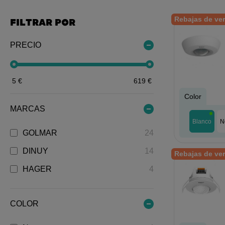
Rebajas de ve
FILTRAR POR
PRECIO
5
€
619
€
Color
MARCAS
Blanco
N
GOLMAR
24
DINUY
14
Rebajas de ve
HAGER
4
COLOR