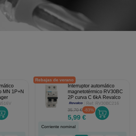
Rebajas de verano
omático
Interruptor automático
co MN 1P+N
magnetotérmico RV30BC
ager
2P curva C 6kA Revalco
516V
Ref:
RV30BC216
35,70 €
-83%
5,99 €
Corriente nominal