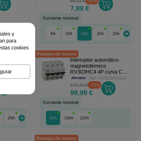
45,16 €
-82%
7,99 €
Corriente nominal
iales y
32A
40A
50A
6A
63A
10A
16A
20A
25A
32A
zan para
estas cookies
Rebajas de verano
omático
Interruptor automático
co NDN 4P
magnetotérmico
gurar
Hager
RV303HC4 4P curva C
10kA Revalco
N416A
Ref:
RV303HC480
370,26 €
-72%
99,99 €
Corriente nominal
25A
32A
40A
80A
50A
100A
63A
125A
Rebajas de verano