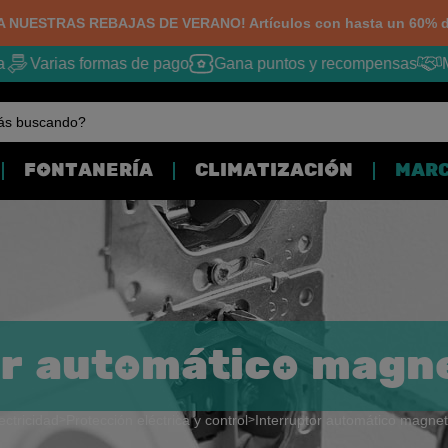
 NUESTRAS REBAJAS DE VERANO! Artículos con hasta un 60% d
Varias formas de pago
Gana puntos y recompensas
Me
ás buscando?
FONTANERÍA
CLIMATIZACIÓN
MAR
or automático magn
ectricidad
Protección eléctrica y control
Interruptor automático magne