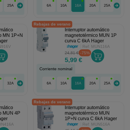
25A
32A
40A
6A
10A
16A
20A
25A
32A
Rebajas de verano
omático
Interruptor automático
co MN 1P+N
magnetotérmico MUN 1P
ager
curva C 6kA Hager
916V
Ref:
MUN116A
24,81 €
-75%
5,99 €
Corriente nominal
32A
40A
6A
10A
16A
20A
25A
32A
Rebajas de verano
omático
Interruptor automático
co MUN 4P
magnetotérmico MUN
ager
1P+N curva C 6kA Hager
UN416A
Ref:
MUN516A