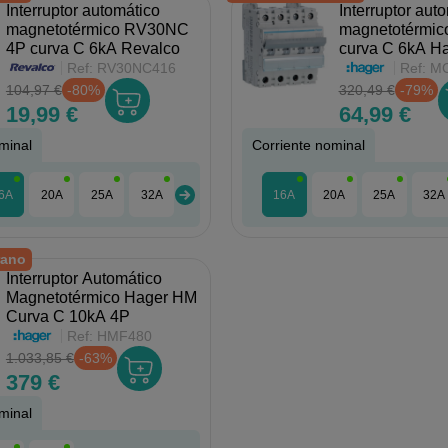
Interruptor automático
Interruptor aut
magnetotérmico RV30NC
magnetotérmi
4P curva C 6kA Revalco
curva C 6kA H
Ref:
RV30NC416
Ref:
MC
104,97 €
-80%
320,49 €
-79%
19,99 €
64,99 €
minal
Corriente nominal
6A
20A
25A
32A
40A
50A
16A
63A
20A
25A
32A
rano
Interruptor Automático
Magnetotérmico Hager HM
Curva C 10kA 4P
Ref:
HMF480
1.033,85 €
-63%
379 €
minal