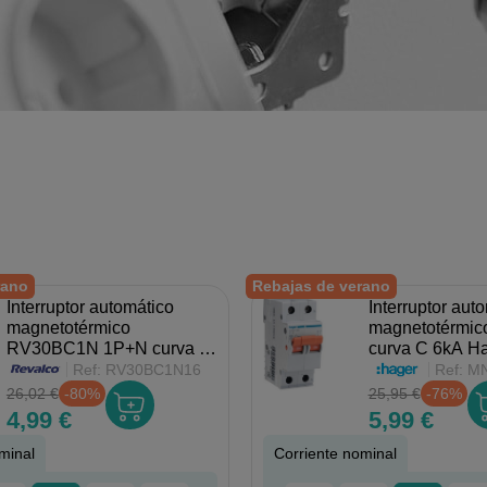
rano
Rebajas de verano
Interruptor automático
Interruptor aut
magnetotérmico
magnetotérmi
RV30BC1N 1P+N curva C
curva C 6kA H
6kA Revalco
Ref:
RV30BC1N16
Ref:
MN
26,02 €
-80%
25,95 €
-76%
4,99 €
5,99 €
minal
Corriente nominal