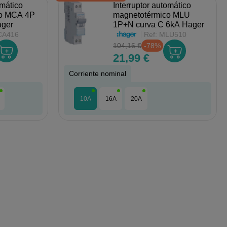
omático
Interruptor automático
co MCA 4P
magnetotérmico MLU
ager
1P+N curva C 6kA Hager
A416
Ref:
MLU510
104,16 €
-78%
21,99 €
Corriente nominal
10A
16A
20A