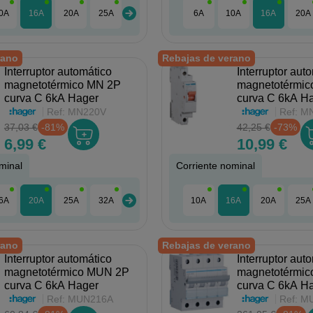
0A
16A
20A
25A
32A
40A
6A
10A
16A
20A
rano
Rebajas de verano
Interruptor automático
Interruptor aut
magnetotérmico MN 2P
magnetotérmi
curva C 6kA Hager
curva C 6kA H
Ref:
MN220V
Ref:
MN
37,03 €
-81%
42,25 €
-73%
6,99 €
10,99 €
minal
Corriente nominal
6A
20A
25A
32A
40A
10A
16A
20A
25A
rano
Rebajas de verano
Interruptor automático
Interruptor aut
magnetotérmico MUN 2P
magnetotérmi
curva C 6kA Hager
curva C 6kA H
Ref:
MUN216A
Ref:
M