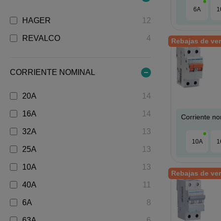
6A
1
HAGER
12
REVALCO
4
Rebajas de ve
CORRIENTE NOMINAL
20A
14
16A
14
Corriente no
32A
13
10A
1
25A
13
10A
13
Rebajas de ve
40A
11
6A
8
63A
6