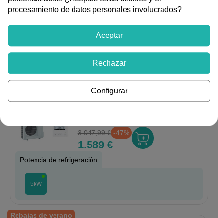
FILTRAR
1.511,29 €
-40%
procesamiento de datos personales involucrados?
899 €
Potencia de refrigeración
Aceptar
3.5 kW
5.0 kW
7.1 kW
9.5 kW
12,3kW
14kW
Rechazar
Rebajas de verano
Configurar
Conjunto Conducto Mitsubishi
Electric MGPEZ-50VJA (5.0 kW)
Inverter R32. A+. Bajo Perfil
250mm.
Ref:
MGPEZ-50VJA-C41
3.047,99 €
-47%
1.589 €
Potencia de refrigeración
5kW
Rebajas de verano