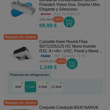
Flowatch Vision Duo. Diseño Ultra-
Elegante y Silencioso.
Ref:
FLOWATCH
166,98 €
-58%
69,99 €
Rebajas de verano
Cassette Haier Round Flow
50/71/105/125 HC Mono Inverter
R32. A++/A+. UVC, Panel y Mando
Incluidos.
Ref:
Cassette 71 HC
2.077,57 €
-39%
1.249 €
Potencia de refrigeración
5kW
7,1kW
9,5kW
12,4kW
Rebajas de verano
Conjunto Conducto BAXI NANUK