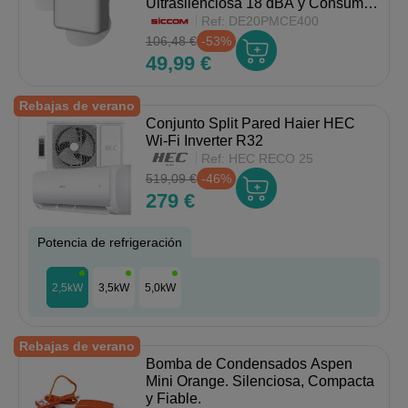
Ultrasilenciosa 18 dBA y Consumo
3W.
Ref:
DE20PMCE400
106,48 €
-53%
49,99 €
Rebajas de verano
Conjunto Split Pared Haier HEC
Wi-Fi Inverter R32
Ref:
HEC RECO 25
519,09 €
-46%
279 €
Potencia de refrigeración
2,5kW
3,5kW
5,0kW
Rebajas de verano
Bomba de Condensados Aspen
Mini Orange. Silenciosa, Compacta
y Fiable.