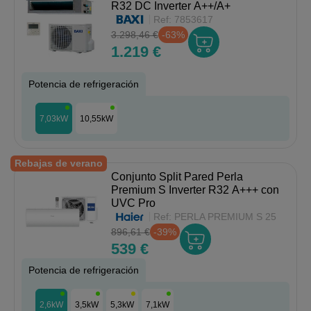
R32 DC Inverter A++/A+
Ref:
7853617
3.298,46 €
-63%
1.219 €
Potencia de refrigeración
7,03kW
10,55kW
Rebajas de verano
Conjunto Split Pared Perla
Premium S Inverter R32 A+++ con
UVC Pro
Ref:
PERLA PREMIUM S 25
896,61 €
-39%
539 €
Potencia de refrigeración
2,6kW
3,5kW
5,3kW
7,1kW