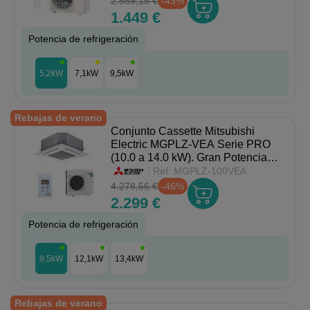
2.559,15 €
-43%
1.449 €
Potencia de refrigeración
5,2kW
7,1kW
9,5kW
Rebajas de verano
Conjunto Cassette Mitsubishi
Electric MGPLZ-VEA Serie PRO
(10.0 a 14.0 kW). Gran Potencia
para Uso Comercial.
Ref:
MGPLZ-100VEA
4.278,56 €
-46%
2.299 €
Potencia de refrigeración
9,5kW
12,1kW
13,4kW
Rebajas de verano