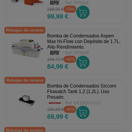
Ref:
FP2212
248,05 €
-59%
99,99 €
Rebajas de verano
Bomba de Condensados Aspen
Max Hi-Flow con Depósito de 1.7L.
Alto Rendimiento.
Ref:
FP3349
159,72 €
-46%
84,99 €
Rebajas de verano
Bomba de Condensados Siccom
Flowatch Tank 1.2 (1.2L). Uso
Pesado.
Ref:
DE12QCC610
130,68 €
-46%
69,99 €
Rebajas de verano