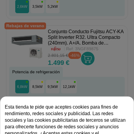
2,6kW
3,5kW
5,2kW
Rebajas de verano
Conjunto Conducto Fujitsu ACY-KA
Split Inverter R32. Ultra Compacto
(240mm). A+/A. Bomba de
Condensados.
Ref:
3NGF89875
2.801,15 €
-46%
1.499 €
Potencia de refrigeración
6,8kW
8,5kW
9,5kW
12,1kW
Rebajas de verano
Esta tienda te pide que aceptes cookies para fines de
Conducto Haier HC Mono (3.5 a
rendimiento, redes sociales y publicidad. Las redes
14.0 kW) Inverter R32. A++/A++.
sociales y las cookies publicitarias de terceros se utilizan
UVC.
para ofrecerte funciones de redes sociales y anuncios
Ref:
Conductos 35 HC
personalizados. ¿Aceptas estas cookies y el