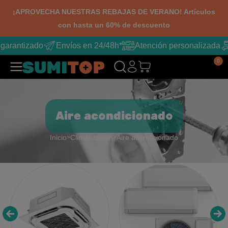
¡APROVECHA NUESTRAS REBAJAS DE VERANO! Artículos
con hasta un 60% de descuento
arantizado
Envíos en 24/48h*
Atención personalizada
0
Aire acondicionado
Inicio
Climatización
Aire acondicionado