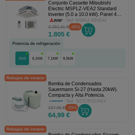
Conjunto Cassette Mitsubishi
Electric MSPLZ-VEA2 Standard
Inverter (5.0 a 10.0 kW). Panel 4
Vías.
Ref:
MSPLZ-50VEA2
3.292,41 €
-45%
1.805 €
Potencia de refrigeración
5kW
6,1kW
7,1kW
9,5kW
Rebajas de verano
Bomba de Condensados
Sauermann Si-27 (Hasta 20kW).
Compacta y Alta Potencia.
Ref:
SI27CE01UN23
107,05 €
-39%
64,99 €
Rebajas de verano
Bomba de Condensados Siccom