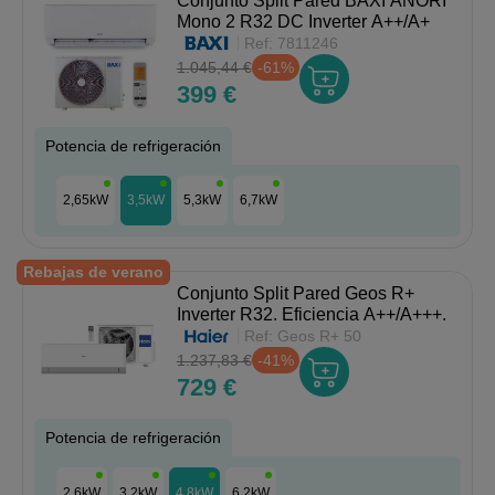
Conjunto Split Pared BAXI ANORI
Mono 2 R32 DC Inverter A++/A+
Ref:
7811246
1.045,44 €
-61%
399 €
Potencia de refrigeración
2,65kW
3,5kW
5,3kW
6,7kW
Rebajas de verano
Conjunto Split Pared Geos R+
Inverter R32. Eficiencia A++/A+++.
Ref:
Geos R+ 50
1.237,83 €
-41%
729 €
Potencia de refrigeración
2,6kW
3,2kW
4,8kW
6,2kW