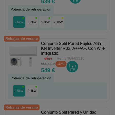
639 €
Potencia de refrigeración
2,6kW
3,2kW
5,3kW
7,1kW
Rebajas de verano
Conjunto Split Pared Fujitsu ASY-
KN Inverter R32. A++/A+. Con Wi-Fi
Integrado.
Ref:
3NGF89910
955,90 €
-42%
549 €
Potencia de refrigeración
2,5kW
3,4kW
Rebajas de verano
Conjunto Split Pared y Unidad