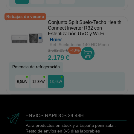
Rebajas de verano
Conjunto Split Suelo-Techo Health
Connect Inverter R32 con
Esterilización UVC y Wi-Fi
Ref:
Suelo-techo 140 HC Mono
3.682,03 €
-40%
2.179 €
Potencia de refrigeración
9,5kW
12,3kW
13,4kW
ENVÍOS RÁPIDOS 24-48H
Para productos en stock y a España peninsular.
Resto de envíos en 3-5 días laborables