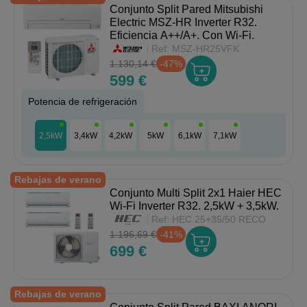
Conjunto Split Pared Mitsubishi
Electric MSZ-HR Inverter R32.
Eficiencia A++/A+. Con Wi-Fi.
Ref:
MSZ-HR25VFK
1.130,14 €
-47%
599 €
Potencia de refrigeración
2,5kW
3,4kW
4,2kW
5kW
6,1kW
7,1kW
Rebajas de verano
Conjunto Multi Split 2x1 Haier HEC
Wi-Fi Inverter R32. 2,5kW + 3,5kW.
Ref:
HEC 25+35/50 RECO
1.196,69 €
-41%
699 €
Rebajas de verano