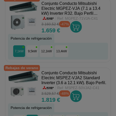
Conjunto Conducto Mitsubishi
Electric MGPEZ-VJA (7.1 a 13.4
kW) Inverter R32. Bajo Perfil
250mm.
Ref:
MGPEZ-71VJA-C41
3.160,52 €
-47%
1.659 €
Potencia de refrigeración
7,1kW
9,5kW
12,1kW
13,4kW
Rebajas de verano
Conjunto Conducto Mitsubishi
Electric MSPEZ-VJA2 Standard
Inverter (3.6 a 12.1 kW). Bajo Perfil.
Ref:
MSPEZ-50VJA2-C41
3.529,57 €
-48%
1.819 €
Potencia de refrigeración