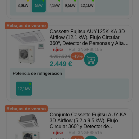
3,6kW
5kW
7,1kW
9,5kW
12,1kW
Rebajas de verano
Cassette Fujitsu AUY125K-KA 3D
Airflow (12.1 kW). Flujo Circular
360º, Detector de Personas y Alta
Eficiencia A++.
Ref:
3NGF88155
4.807,33 €
-49%
2.449 €
Potencia de refrigeración
12,1kW
Rebajas de verano
Conjunto Cassette Fujitsu AUY-KA
3D Airflow (5.2 a 9.5 kW). Flujo
Circular 360º y Detector de
Personas.
Ref:
3NGF88515