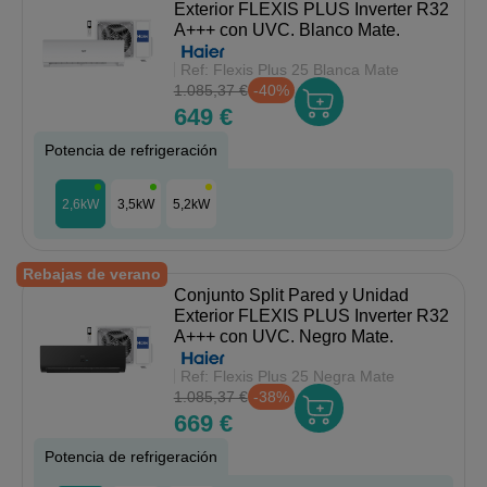
Exterior FLEXIS PLUS Inverter R32
A+++ con UVC. Blanco Mate.
Ref:
Flexis Plus 25 Blanca Mate
1.085,37 €
-40%
649 €
Potencia de refrigeración
2,6kW
3,5kW
5,2kW
Rebajas de verano
Conjunto Split Pared y Unidad
Exterior FLEXIS PLUS Inverter R32
A+++ con UVC. Negro Mate.
Ref:
Flexis Plus 25 Negra Mate
1.085,37 €
-38%
669 €
Potencia de refrigeración