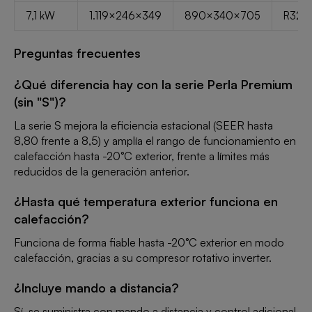
7,1 kW
1.119×246×349
890×340×705
R32 (1
Preguntas frecuentes
¿Qué diferencia hay con la serie Perla Premium
(sin "S")?
La serie S mejora la eficiencia estacional (SEER hasta
8,80 frente a 8,5) y amplía el rango de funcionamiento en
calefacción hasta -20°C exterior, frente a límites más
reducidos de la generación anterior.
¿Hasta qué temperatura exterior funciona en
calefacción?
Funciona de forma fiable hasta -20°C exterior en modo
calefacción, gracias a su compresor rotativo inverter.
¿Incluye mando a distancia?
Sí, se suministra con mando a distancia y control adicional