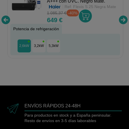
A+++ con UVC. Negro Mate.
Ref:
Flexis S 25 Negra Mate
1.085,37 €
-40%
649 €
Potencia de refrigeración
2,6kW
3,2kW
5,3kW
ENVÍOS RÁPIDOS 24-48H
Para productos en stock y a España peninsular.
Resto de envíos en 3-5 días laborables