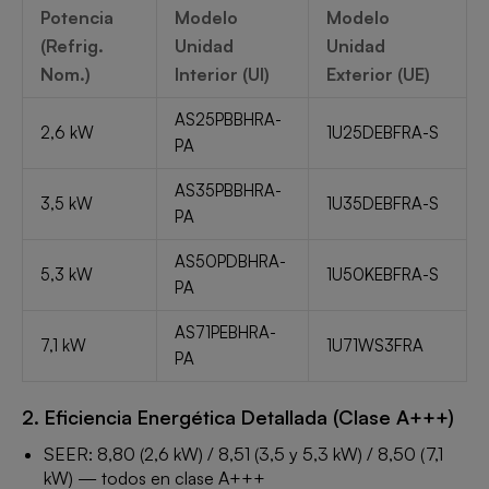
Potencia
Modelo
Modelo
(Refrig.
Unidad
Unidad
Nom.)
Interior (UI)
Exterior (UE)
AS25PBBHRA-
2,6 kW
1U25DEBFRA-S
PA
AS35PBBHRA-
3,5 kW
1U35DEBFRA-S
PA
AS50PDBHRA-
5,3 kW
1U50KEBFRA-S
PA
AS71PEBHRA-
7,1 kW
1U71WS3FRA
PA
2. Eficiencia Energética Detallada (Clase A+++)
SEER: 8,80 (2,6 kW) / 8,51 (3,5 y 5,3 kW) / 8,50 (7,1
kW) — todos en clase A+++