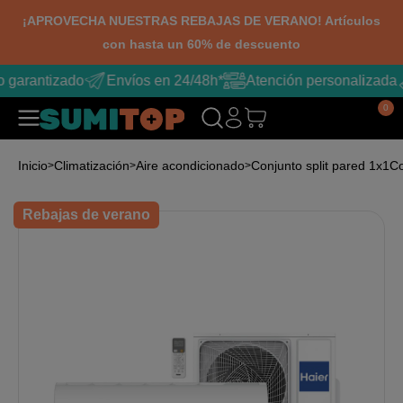
¡APROVECHA NUESTRAS REBAJAS DE VERANO! Artículos
con hasta un 60% de descuento
 garantizado
Envíos en 24/48h*
Atención personalizada
0
Inicio
Climatización
Aire acondicionado
Conjunto split pared 1x1
Co
Rebajas de verano