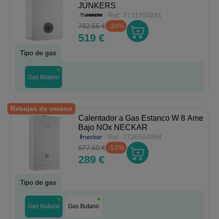
JUNKERS
Ref:
7731200281
792,55 €
-34%
519 €
Tipo de gas
Gas Butano
Rebajas de verano
Calentador a Gas Estanco W 8 Ame
Bajo NOx NECKAR
Ref:
7736504894
677,60 €
-57%
289 €
Tipo de gas
Gas Natural
Gas Butano