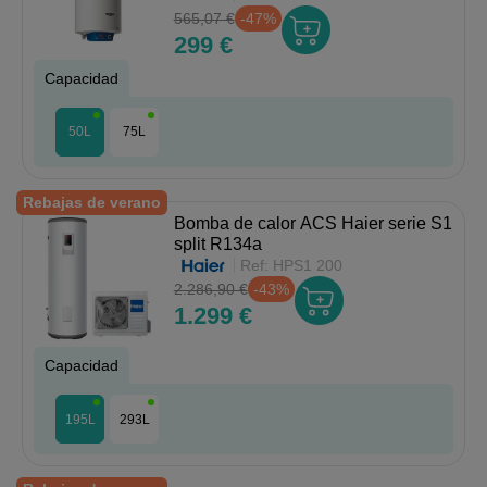
565,07 €
-47%
299 €
Capacidad
50L
75L
Rebajas de verano
Bomba de calor ACS Haier serie S1
split R134a
Ref:
HPS1 200
2.286,90 €
-43%
1.299 €
Capacidad
195L
293L