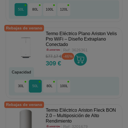
50L
80L
100L
120L
Rebajas de verano
Termo Eléctrico Plano Ariston Velis
Pro WiFi – Diseño Extraplano
Conectado
Ref:
3626361
577,17 €
-46%
309 €
Capacidad
30L
50L
80L
100L
Rebajas de verano
Termo Eléctrico Ariston Fleck BON
2.0 – Multiposición de Alto
Rendimiento
Ref:
3201679