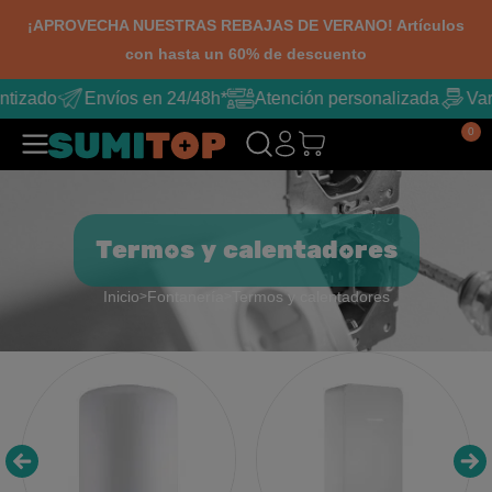
¡APROVECHA NUESTRAS REBAJAS DE VERANO! Artículos
con hasta un 60% de descuento
tizado
Envíos en 24/48h*
Atención personalizada
Varia
0
Termos y calentadores
Inicio
Fontanería
Termos y calentadores