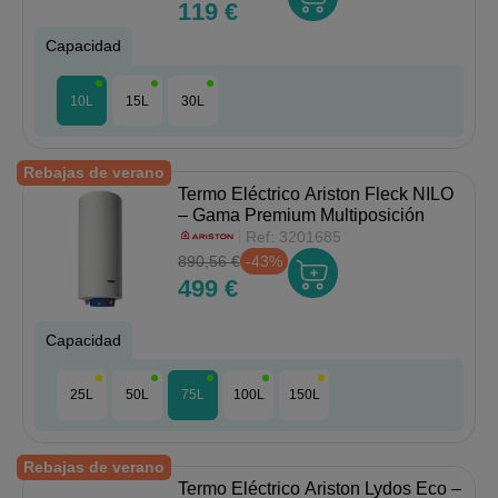
119 €
Capacidad
10L
15L
30L
Rebajas de verano
Termo Eléctrico Ariston Fleck NILO
– Gama Premium Multiposición
Ref:
3201685
890,56 €
-43%
499 €
Capacidad
25L
50L
75L
100L
150L
Rebajas de verano
Termo Eléctrico Ariston Lydos Eco –