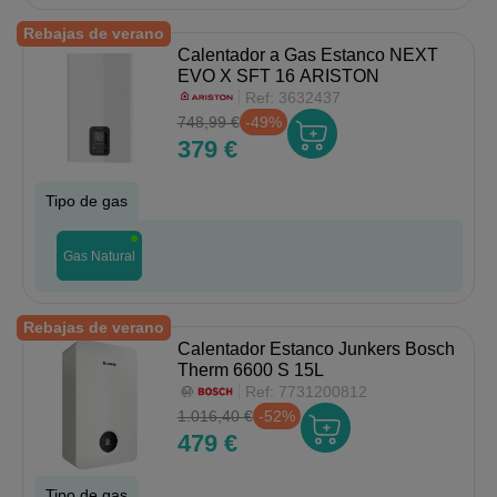
Rebajas de verano
Calentador a Gas Estanco NEXT
EVO X SFT 16 ARISTON
Ref:
3632437
748,99 €
-49%
379 €
Tipo de gas
Gas Natural
Rebajas de verano
Calentador Estanco Junkers Bosch
Therm 6600 S 15L
Ref:
7731200812
1.016,40 €
-52%
479 €
Tipo de gas