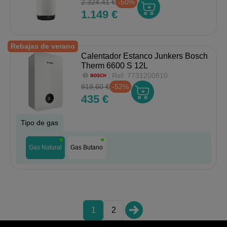
2.324,41 €
-50%
1.149 €
Rebajas de verano
Calentador Estanco Junkers Bosch
Therm 6600 S 12L
Ref:
7731200810
919,60 €
-52%
435 €
Tipo de gas
Gas Natural
Gas Butano
1
2