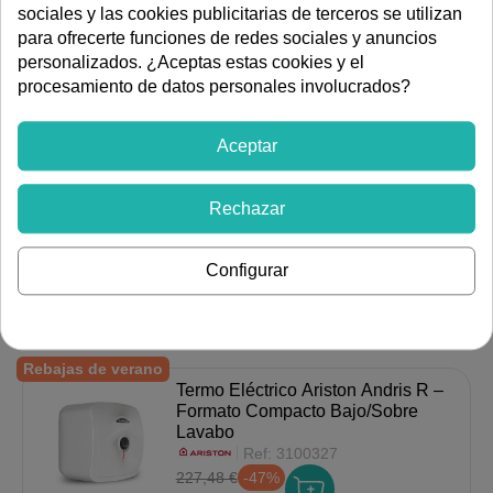
179 €
sociales y las cookies publicitarias de terceros se utilizan
para ofrecerte funciones de redes sociales y anuncios
Capacidad
personalizados. ¿Aceptas estas cookies y el
FILTRAR
procesamiento de datos personales involucrados?
50L
75L
100L
Aceptar
Rebajas de verano
Acumulador mural multiposición
Rechazar
ARB 100-EU2 916x505x505mm
100l clase de eficiencia energética
C
Ref:
3070512
Configurar
1.241,46 €
-43%
699 €
Rebajas de verano
Termo Eléctrico Ariston Andris R –
Formato Compacto Bajo/Sobre
Lavabo
Ref:
3100327
227,48 €
-47%