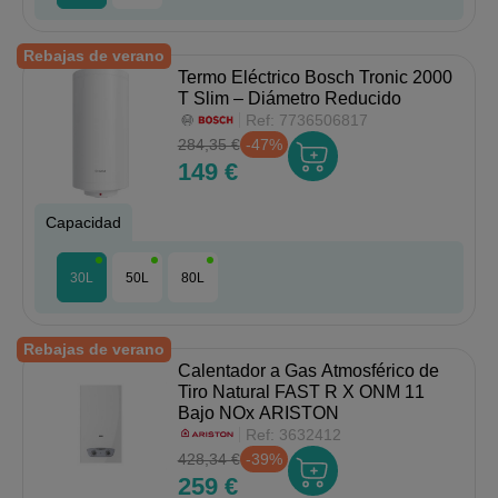
Rebajas de verano
Termo Eléctrico Bosch Tronic 2000
T Slim – Diámetro Reducido
Ref:
7736506817
284,35 €
-47%
149 €
Capacidad
30L
50L
80L
Rebajas de verano
Calentador a Gas Atmosférico de
Tiro Natural FAST R X ONM 11
Bajo NOx ARISTON
Ref:
3632412
428,34 €
-39%
259 €