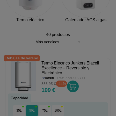
Termo eléctrico
Calentador ACS a gas
40 productos
Rebajas de verano
Termo Eléctrico Junkers Elacell
Excellence – Reversible y
Electrónico
Ref:
7736502711
356,95 €
-44%
199 €
Capacidad
35L
50L
75L
100L