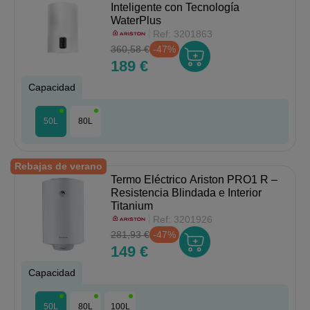
Inteligente con Tecnología
WaterPlus
Ref:
3201863
360,58 €
-47%
189 €
Capacidad
50L
80L
Rebajas de verano
Termo Eléctrico Ariston PRO1 R –
Resistencia Blindada e Interior
Titanium
Ref:
3201926
281,93 €
-47%
149 €
Capacidad
50L
80L
100L