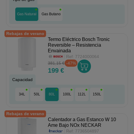
Gas Natural
Gas Butano
Rebajas de verano
Termo Eléctrico Bosch Tronic
Reversible – Resistencia
Envainada
Ref:
7724000064
381,15 €
-47%
199 €
Capacidad
34L
50L
80L
100L
112L
150L
Rebajas de verano
Calentador a Gas Estanco W 10
Ame Bajo NOx NECKAR
Ref:
7736504897