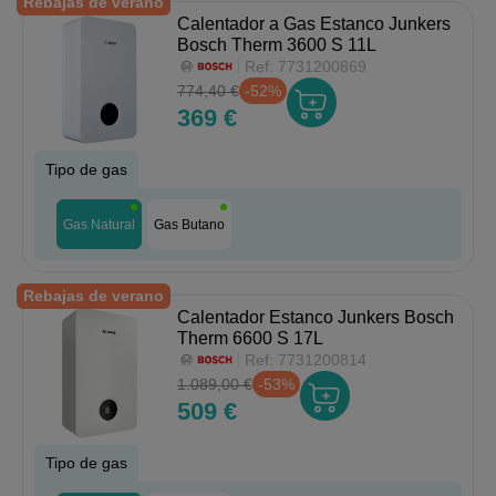
Rebajas de verano
Calentador a Gas Estanco Junkers
Bosch Therm 3600 S 11L
Ref:
7731200869
774,40 €
-52%
369 €
Tipo de gas
Gas Natural
Gas Butano
Rebajas de verano
Calentador Estanco Junkers Bosch
Therm 6600 S 17L
Ref:
7731200814
1.089,00 €
-53%
509 €
Tipo de gas