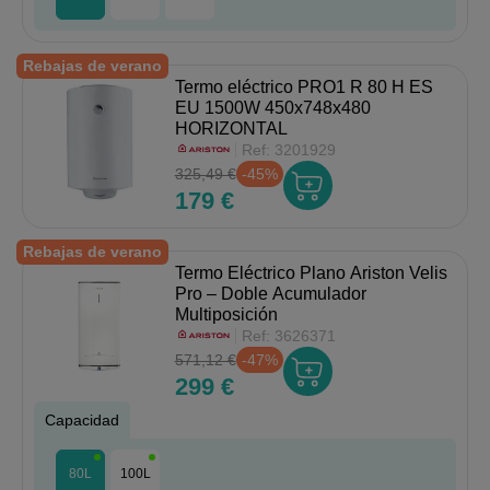
Rebajas de verano
Termo eléctrico PRO1 R 80 H ES
EU 1500W 450x748x480
HORIZONTAL
Ref:
3201929
325,49 €
-45%
179 €
Rebajas de verano
Termo Eléctrico Plano Ariston Velis
Pro – Doble Acumulador
Multiposición
Ref:
3626371
571,12 €
-47%
299 €
Capacidad
80L
100L