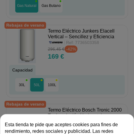
Gas Natural
Gas Butano
Rebajas de verano
Termo Eléctrico Junkers Elacell
Vertical – Sencillez y Eficiencia
Ref:
7736503358
296,45 €
-42%
169 €
Capacidad
30L
50L
100L
Rebajas de verano
Termo Eléctrico Bosch Tronic 2000
T – Instalación Horizontal
Ref:
7736503348
Esta tienda te pide que aceptes cookies para fines de
338,80 €
-47%
rendimiento, redes sociales y publicidad. Las redes