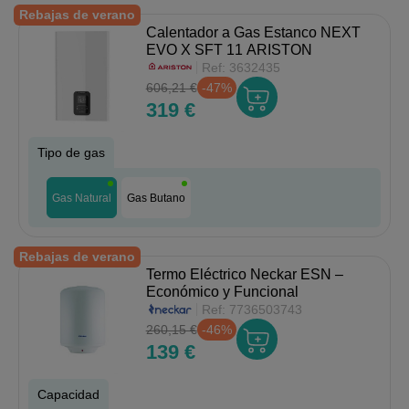
Rebajas de verano
Calentador a Gas Estanco NEXT
EVO X SFT 11 ARISTON
Ref:
3632435
606,21 €
-47%
319 €
Tipo de gas
Gas Natural
Gas Butano
Rebajas de verano
Termo Eléctrico Neckar ESN –
Económico y Funcional
Ref:
7736503743
260,15 €
-46%
139 €
Capacidad