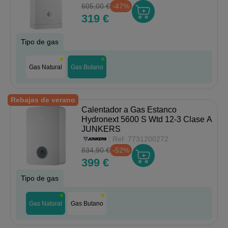
605,00 €
-47%
319 €
Tipo de gas
Gas Natural
Gas Butano
Rebajas de verano
Calentador a Gas Estanco
Hydronext 5600 S Wtd 12-3 Clase A
JUNKERS
Ref:
7731200272
834,90 €
-52%
399 €
Tipo de gas
Gas Natural
Gas Butano