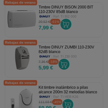
Rebajas de verano
Timbre DINUY BISON 2000 BIT
110-230V 85dB blanco
Ref:
TI BI2 000
20,52 €
-61%
7,99 €
Rebajas de verano
Timbre DINUY ZUMBI 110-230V
82dB blanco
Ref:
TI ZBI 000
7,36 €
-18%
5,99 €
Rebajas de verano
Kit timbre inalámbrico a pilas
alcance 200m 32 melodías blanco
Ref:
TI HEB K26
111,03 €
-45%
59,99 €