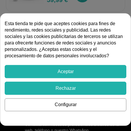
Rebajas de verano
Esta tienda te pide que aceptes cookies para fines de
Kit timbre inalámbrico enchufable
230V + pulsador pilas alcance
rendimiento, redes sociales y publicidad. Las redes
200m con flash blanco
sociales y las cookies publicitarias de terceros se utilizan
Ref:
TI HEB K27
para ofrecerte funciones de redes sociales y anuncios
134,92 €
-48%
personalizados. ¿Aceptas estas cookies y el
FILTRAR
69,99 €
procesamiento de datos personales involucrados?
Aceptar
ENVÍOS RÁPIDOS 24-48H
Rechazar
Para productos en stock y a España peninsular.
Resto de envíos en 3-5 días laborables
Configurar
ATENCIÓN PERSONALIZADA
Contacta con nuestros profesionales a través de la
web, teléfono o nuestro WhatsApp