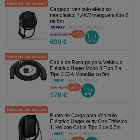
Rebajas de verano
Cargador vehículo eléctrico
monofásico 7,4kW manguera tipo 2
de 5m
Ref:
VE 741 M05
1.285,02 €
-45%
699 €
Rebajas de verano
Cable de Recarga para Vehículo
Eléctrico Hager Modo 3 Tipo 2 a
Tipo 2 32A Monofásico 5m
Ref:
XEVA713
360,45 €
-50%
179 €
Rebajas de verano
Punto de Carga para Vehículo
Eléctrico Hager Witty One Trifásico
11kW con Cable Tipo 2 de 6,5m
Ref:
XVR111C