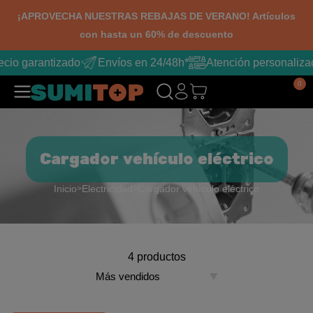
¡APROVECHA NUESTRAS REBAJAS DE VERANO! Artículos
con hasta un 60% de descuento
ecio garantizado
Envíos en 24/48h*
Atención personaliza
0
Cargador vehículo eléctrico
Inicio
Electricidad
Cargador vehículo eléctrico
4 productos