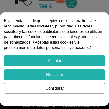
1.448,62 €
-44%
799 €
Rebajas de verano
Esta tienda te pide que aceptes cookies para fines de
Cargador para vehículo eléctrico
rendimiento, redes sociales y publicidad. Las redes
monofásico 7,4kW con protecciones
y manguera tipo 2 de 5m
sociales y las cookies publicitarias de terceros se utilizan
Ref:
VE 741 MP5
para ofrecerte funciones de redes sociales y anuncios
1.410,26 €
-45%
personalizados. ¿Aceptas estas cookies y el
FILTRAR
769 €
procesamiento de datos personales involucrados?
Aceptar
ENVÍOS RÁPIDOS 24-48H
Rechazar
Para productos en stock y a España peninsular.
Resto de envíos en 3-5 días laborables
Configurar
ATENCIÓN PERSONALIZADA
Contacta con nuestros profesionales a través de la