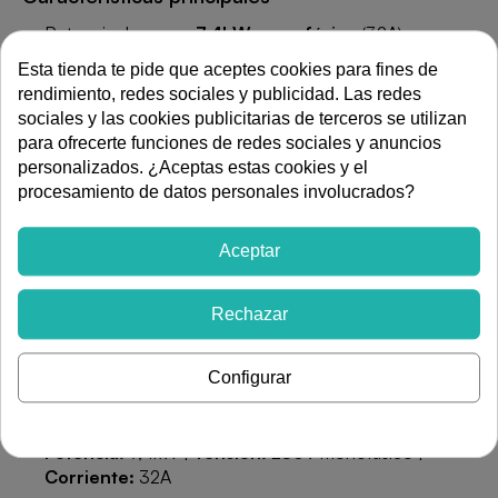
Potencia de carga:
7,4kW monofásico
(32A)
Salida:
1 manguera tipo 2 de 5 metros
Esta tienda te pide que aceptes cookies para fines de
rendimiento, redes sociales y publicidad. Las redes
Pantalla
TFT a color 2,8"
para visualización del estado
sociales y las cookies publicitarias de terceros se utilizan
de carga
para ofrecerte funciones de redes sociales y anuncios
Conectividad:
Bluetooth, Wi-Fi y Ethernet
personalizados. ¿Aceptas estas cookies y el
procesamiento de datos personales involucrados?
Gestión por
APP DINUY-eMobility
: programación
horaria, historial, control remoto
Aceptar
Lector
RFID
para identificación de usuario
Compatible con
KNX
para integración domótica
Rechazar
Gestión dinámica de carga según potencia disponible
Chasis metálico |
IP54/IK10
| Garantía hasta
5 años
Configurar
Especificaciones técnicas
Potencia:
7,4kW |
Tensión:
230V monofásico |
Corriente:
32A