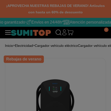
¡APROVECHA NUESTRAS REBAJAS DE VERANO! Artículos
con hasta un 60% de descuento
io garantizado
Envíos en 24/48h*
Atención personalizada
0
Inicio
Electricidad
Cargador vehículo eléctrico
Cargador vehículo e
Rebajas de verano