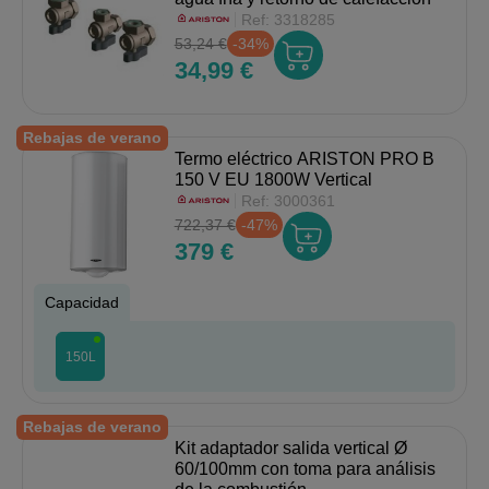
Ref:
3318285
53,24 €
-34%
34,99 €
Rebajas de verano
Termo eléctrico ARISTON PRO B
150 V EU 1800W Vertical
Ref:
3000361
722,37 €
-47%
379 €
Capacidad
150L
Rebajas de verano
Kit adaptador salida vertical Ø
60/100mm con toma para análisis