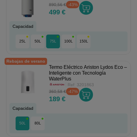
890,56 €
-43%
499 €
Capacidad
25L
50L
75L
100L
150L
Rebajas de verano
Termo Eléctrico Ariston Lydos Eco –
Inteligente con Tecnología
WaterPlus
Ref:
3201863
360,58 €
-47%
189 €
Capacidad
50L
80L