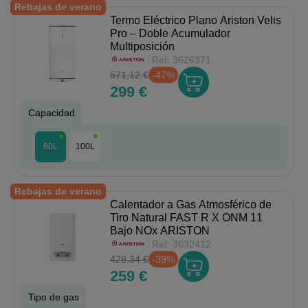
Rebajas de verano
Termo Eléctrico Plano Ariston Velis
Pro – Doble Acumulador
Multiposición
Ref:
3626371
571,12 €
-47%
299 €
Capacidad
80L
100L
Rebajas de verano
Calentador a Gas Atmosférico de
Tiro Natural FAST R X ONM 11
Bajo NOx ARISTON
Ref:
3632412
428,34 €
-39%
259 €
Tipo de gas