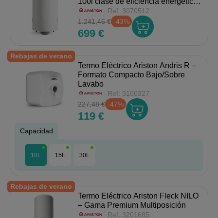
100l clase de eficiencia energética
C
Ref:
3070512
1.241,46 €
-43%
699 €
Rebajas de verano
Termo Eléctrico Ariston Andris R –
Formato Compacto Bajo/Sobre
Lavabo
Ref:
3100327
227,48 €
-47%
119 €
Capacidad
10L
15L
30L
Rebajas de verano
Termo Eléctrico Ariston Fleck NILO
– Gama Premium Multiposición
Ref:
3201685