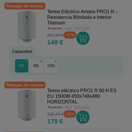
Rebajas de verano
Termo Eléctrico Ariston PRO1 R –
Resistencia Blindada e Interior
Titanium
Ref:
3201926
281,93 €
-47%
149 €
Capacidad
50L
80L
100L
Rebajas de verano
Termo eléctrico PRO1 R 80 H ES
EU 1500W 450x748x480
HORIZONTAL
Ref:
3201929
325,49 €
-45%
179 €