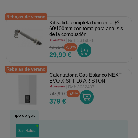
Rebajas de verano
Kit salida completa horizontal Ø
60/100mm con toma para análisis
de la combustión
Ref:
3319048
49,61 €
-39%
29,99 €
Rebajas de verano
Calentador a Gas Estanco NEXT
EVO X SFT 16 ARISTON
Ref:
3632437
748,99 €
-49%
379 €
Tipo de gas
Gas Natural