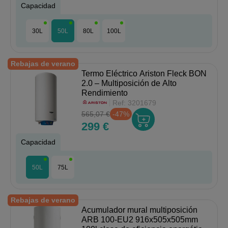
Capacidad
30L
50L
80L
100L
Rebajas de verano
Termo Eléctrico Ariston Fleck BON
2.0 – Multiposición de Alto
Rendimiento
Ref:
3201679
565,07 €
-47%
299 €
Capacidad
50L
75L
Rebajas de verano
Acumulador mural multiposición
ARB 100-EU2 916x505x505mm