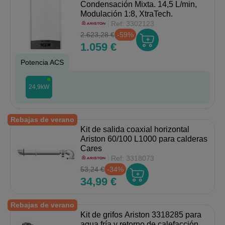
Condensación Mixta. 14,5 L/min,
Modulación 1:8, XtraTech.
Ref:
3302123
2.623,28 €
-59%
1.059 €
Potencia ACS
24,9kW
Rebajas de verano
Kit de salida coaxial horizontal
Ariston 60/100 L1000 para calderas
Cares
Ref:
3318073
53,24 €
-34%
34,99 €
Rebajas de verano
Kit de grifos Ariston 3318285 para
agua fría y retorno de calefacción