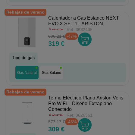
Rebajas de verano
Calentador a Gas Estanco NEXT
EVO X SFT 11 ARISTON
Ref:
3632435
606,21 €
-47%
319 €
Tipo de gas
Gas Natural
Gas Butano
Rebajas de verano
Termo Eléctrico Plano Ariston Velis
Pro WiFi – Diseño Extraplano
Conectado
Ref:
3626361
577,17 €
-46%
309 €