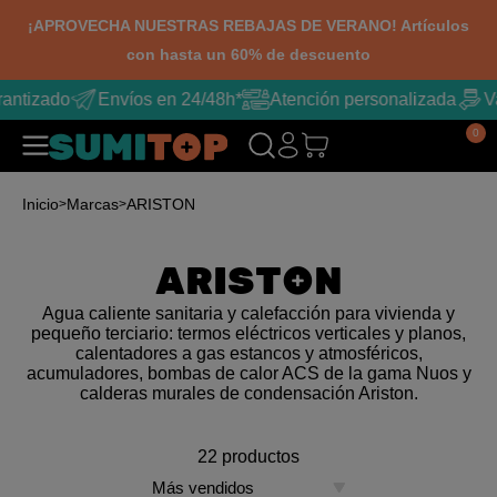
¡APROVECHA NUESTRAS REBAJAS DE VERANO! Artículos
con hasta un 60% de descuento
ntizado
Envíos en 24/48h*
Atención personalizada
Var
0
Inicio
Marcas
ARISTON
ARISTON
Agua caliente sanitaria y calefacción para vivienda y
pequeño terciario: termos eléctricos verticales y planos,
calentadores a gas estancos y atmosféricos,
acumuladores, bombas de calor ACS de la gama Nuos y
calderas murales de condensación Ariston.
22 productos