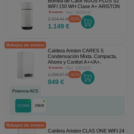
Bomba de Calor NUOS PLUS S2
WIFI 150 WH Clase A+ ARISTON
Ref:
3629147
2.324,41 €
-50%
1.149 €
Rebajas de verano
Caldera Ariston CARES S
Condensación Mixta. Compacta,
Ahorro y Confort A++/A+.
Ref:
3301637
2.259,07 €
-62%
849 €
Potencia ACS
23,5kW
29kW
Rebajas de verano
Caldera Ariston CLAS ONE WIFI 24