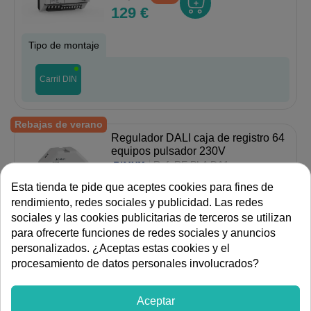
129 €
Tipo de montaje
Carril DIN
Rebajas de verano
Regulador DALI caja de registro 64
equipos pulsador 230V
Ref:
RE PLA DA1
116,83 €
-35%
Esta tienda te pide que aceptes cookies para fines de
74,99 €
rendimiento, redes sociales y publicidad. Las redes
sociales y las cookies publicitarias de terceros se utilizan
para ofrecerte funciones de redes sociales y anuncios
Rebajas de verano
personalizados. ¿Aceptas estas cookies y el
FILTRAR
Regulador tiras LED monocolor 12-
procesamiento de datos personales involucrados?
48Vcc PWM caja registro
Ref:
RE PLA LE2
101,64 €
-40%
Aceptar