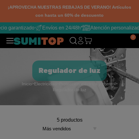
¡APROVECHA NUESTRAS REBAJAS DE VERANO! Artículos
con hasta un 60% de descuento
cio garantizado
Envíos en 24/48h*
Atención personaliza
0
Regulador de luz
Inicio
Electricidad
Protección eléctrica y control
Regulador de luz
5 productos