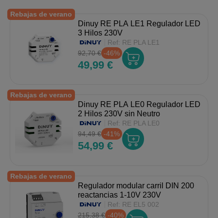
Rebajas de verano
Dinuy RE PLA LE1 Regulador LED
3 Hilos 230V
Ref:
RE PLA LE1
92,70 €
-46%
49,99 €
Rebajas de verano
Dinuy RE PLA LE0 Regulador LED
2 Hilos 230V sin Neutro
Ref:
RE PLA LE0
94,49 €
-41%
54,99 €
Rebajas de verano
Regulador modular carril DIN 200
reactancias 1-10V 230V
Ref:
RE EL5 002
215,38 €
-40%