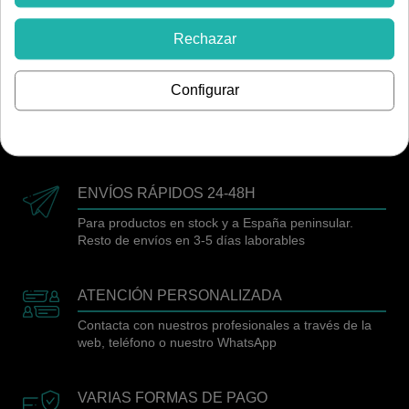
59,99 €
Rechazar
Tipo de montaje
Empotrable caja registro
Configurar
ENVÍOS RÁPIDOS 24-48H
Para productos en stock y a España peninsular.
Resto de envíos en 3-5 días laborables
ATENCIÓN PERSONALIZADA
Contacta con nuestros profesionales a través de la
web, teléfono o nuestro WhatsApp
VARIAS FORMAS DE PAGO