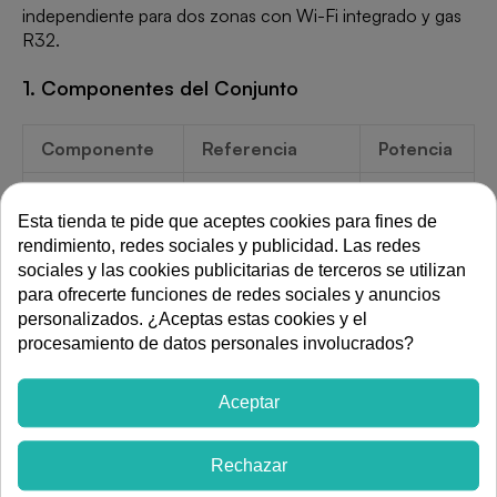
independiente para dos zonas con Wi-Fi integrado y gas
R32.
1. Componentes del Conjunto
Componente
Referencia
Potencia
Unidad Interior 1
HEC25T0-IN-M
2,5 kW
Esta tienda te pide que aceptes cookies para fines de
Unidad Interior 2
HEC35T0-IN-M
3,5 kW
rendimiento, redes sociales y publicidad. Las redes
sociales y las cookies publicitarias de terceros se utilizan
Unidad Exterior
2HEC50T0-OU-M
5,0 kW
para ofrecerte funciones de redes sociales y anuncios
personalizados. ¿Aceptas estas cookies y el
2. Ventajas del Sistema Multi Split
procesamiento de datos personales involucrados?
Una sola unidad exterior para dos zonas: menor
Aceptar
impacto visual en fachada y ahorro de espacio.
Control independiente de cada unidad interior: cada
estancia tiene su propia temperatura.
Rechazar