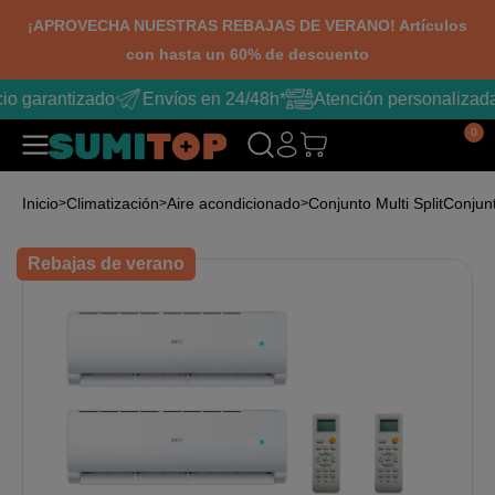
¡APROVECHA NUESTRAS REBAJAS DE VERANO! Artículos
con hasta un 60% de descuento
io garantizado
Envíos en 24/48h*
Atención personalizada
0
Inicio
Climatización
Aire acondicionado
Conjunto Multi Split
Conjunt
Rebajas de verano