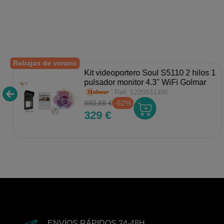
Rebajas de verano
Kit videoportero Soul S5110 2 hilos 1
pulsador monitor 4.3" WiFi Golmar
Ref:
12205114W
880,88 €
-62%
329 €
ENVÍOS RÁPIDOS 24-48H