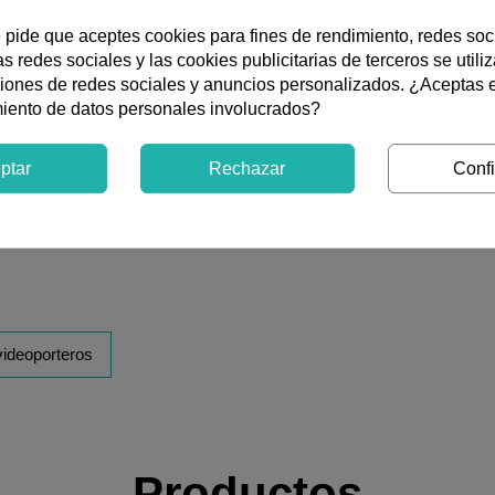
2 hilos
Instalación
e pide que aceptes cookies para fines de rendimiento, redes soc
s redes sociales y las cookies publicitarias de terceros se utili
ciones de redes sociales y anuncios personalizados. ¿Aceptas 
miento de datos personales involucrados?
enda con sistema digital G2+ de dos hilos no polarizados, compu
ptar
Rechazar
Confi
automática, iconos guía e instalación en superficie. El monito
icaciones secretas, funciones de vídeo-espía, autoencendido, m
l sistema permite hasta dos monitores y dos placas mediante mó
videoporteros
Productos