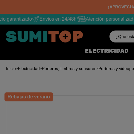
¡APROVECHA
io garantizado
Envíos en 24/48h*
Atención personalizada
¿Qué est
ELECTRICIDAD
Inicio
Electricidad
Porteros, timbres y sensores
Porteros y videopo
Rebajas de verano