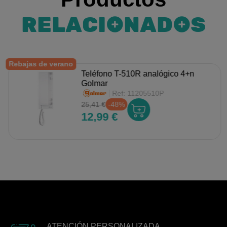
RELACIONADOS
Rebajas de verano
Teléfono T-510R analógico 4+n
Golmar
Ref:
11205510P
25,41 €
-48%
12,99 €
ATENCIÓN PERSONALIZADA