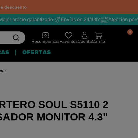
e descuento
ejor precio garantizado
Envíos en 24/48h*
Atención pers
0
Recompensas
Favoritos
Cuenta
Carrito
CAS
OFERTAS
lmar
RTERO SOUL S5110 2
SADOR MONITOR 4.3"