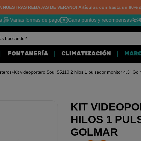
 NUESTRAS REBAJAS DE VERANO! Artículos con hasta un 60% d
Varias formas de pago
Gana puntos y recompensas
M
ás buscando?
FONTANERÍA
CLIMATIZACIÓN
MAR
rteros
Kit videoportero Soul S5110 2 hilos 1 pulsador monitor 4.3" Go
KIT VIDEOPO
HILOS 1 PUL
GOLMAR