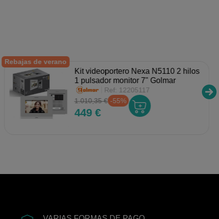
Rebajas de verano
Kit videoportero Nexa N5110 2 hilos
1 pulsador monitor 7" Golmar
Ref:
12205117
1.010,35 €
-55%
449 €
VARIAS FORMAS DE PAGO