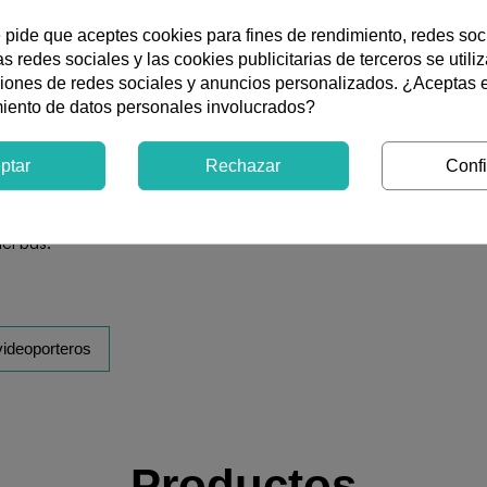
2 hilos
Instalación
e pide que aceptes cookies para fines de rendimiento, redes soc
s redes sociales y las cookies publicitarias de terceros se utili
ciones de redes sociales y anuncios personalizados. ¿Aceptas 
miento de datos personales involucrados?
ía digital G2+ de dos hilos no polarizados, constituido por el m
ptar
Rechazar
Confi
a de empotrar NCEV-90CS. El monitor ART 4 XLITE/G2+ incorpo
o y vídeo, funciones de vídeo-espía, autoencendido, modo Docto
ida a sonería auxiliar. El sistema admite hasta dos monitores po
el bus.
videoporteros
Productos