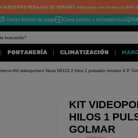
 NUESTRAS REBAJAS DE VERANO! Artículos con hasta un 60% d
Varias formas de pago
Gana puntos y recompensas
Mej
ás buscando?
FONTANERÍA
CLIMATIZACIÓN
MAR
rteros
Kit videoportero Nexa N5110 2 hilos 1 pulsador monitor 4.3" Go
KIT VIDEOPO
HILOS 1 PUL
GOLMAR