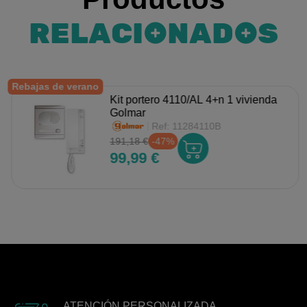
RELACIONADOS
Rebajas de verano
Kit portero 4110/AL 4+n 1 vivienda
Golmar
Ref:
11284110B
191,18 €
-47%
99,99 €
ATENCIÓN PERSONALIZADA