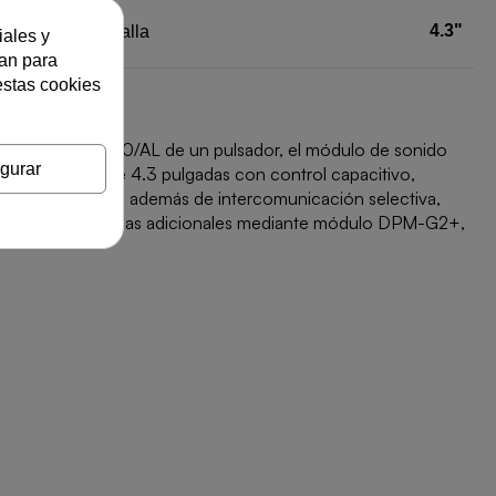
4.3"
Tamaño pantalla
iales y
zan para
estas cookies
ódulo rejilla N1110/AL de un pulsador, el módulo de sonido
gurar
ra pantalla de 4.3 pulgadas con control capacitivo,
r y no molesten, además de intercomunicación selectiva,
r vivienda y dos placas adicionales mediante módulo DPM-G2+,