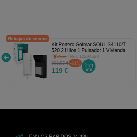
Rebajas de verano
Kit Portero Golmar SOUL S4110/T-
520 2 Hilos 1 Pulsador 1 Vivienda
Ref:
12204520
308,55 €
-61%
119 €
ENVÍOS RÁPIDOS 24-48H