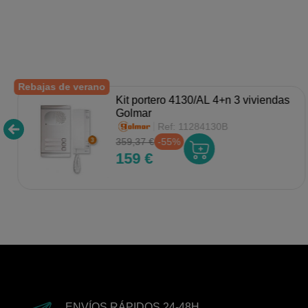
Rebajas de verano
Kit portero 4130/AL 4+n 3 viviendas
Golmar
Ref:
11284130B
359,37 €
-55%
159 €
ENVÍOS RÁPIDOS 24-48H