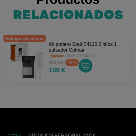
RELACIONADOS
Rebajas de verano
Kit portero Soul S4110 2 hilos 1
pulsador Golmar
Ref:
12204110
293,43 €
-62%
109 €
ATENCIÓN PERSONALIZADA