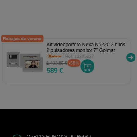
Rebajas de verano
Kit videoportero Nexa N5220 2 hilos
2 pulsadores monitor 7" Golmar
Ref:
12205227
1.433,85 €
-58%
589 €
VARIAS FORMAS DE PAGO