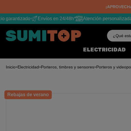
¡APROVECHA
o garantizado
Envíos en 24/48h*
Atención personalizada
¿Qué est
ELECTRICIDAD
Inicio
Electricidad
Porteros, timbres y sensores
Porteros y videopo
Rebajas de verano