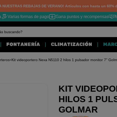
 NUESTRAS REBAJAS DE VERANO! Artículos con hasta un 60% d
Varias formas de pago
Gana puntos y recompensas
Me
ás buscando?
FONTANERÍA
CLIMATIZACIÓN
MAR
rteros
Kit videoportero Nexa N5110 2 hilos 1 pulsador monitor 7" Gol
KIT VIDEOPO
HILOS 1 PUL
GOLMAR