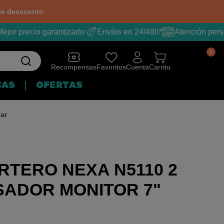
e descuento
jor precio garantizado
Envíos en 24/48h*
Atención perso
0
Recompensas
Favoritos
Cuenta
Carrito
CAS
OFERTAS
mar
RTERO NEXA N5110 2
SADOR MONITOR 7"