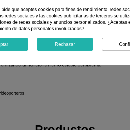
2 hilos
Instalación
e pide que aceptes cookies para fines de rendimiento, redes soc
s redes sociales y las cookies publicitarias de terceros se utili
ciones de redes sociales y anuncios personalizados. ¿Aceptas 
miento de datos personales involucrados?
igital G2+ de dos hilos no polarizados, constituido por el módu
ptar
Rechazar
Confi
-90CS. El monitor ART 7 LITE/G2+ integra una pantalla de 7 pul
orporando funciones de vídeo-espía, autoencendido, modo Doct
ida a sonería auxiliar. La fuente FA-G2+ permite hasta cuatro mon
antizando un funcionamiento estable del sistema.
videoporteros
Productos