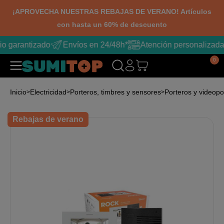
¡APROVECHA NUESTRAS REBAJAS DE VERANO! Artículos
con hasta un 60% de descuento
io garantizado
Envíos en 24/48h*
Atención personalizada
0
Inicio
Electricidad
Porteros, timbres y sensores
Porteros y videopo
Rebajas de verano