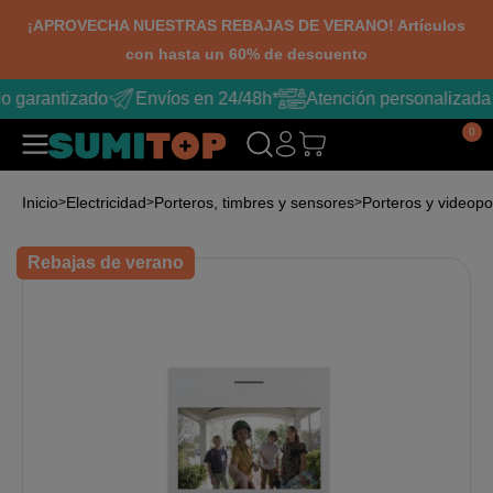
¡APROVECHA NUESTRAS REBAJAS DE VERANO! Artículos
con hasta un 60% de descuento
o garantizado
Envíos en 24/48h*
Atención personalizada
0
Inicio
Electricidad
Porteros, timbres y sensores
Porteros y videopo
Rebajas de verano