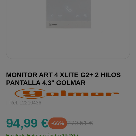
MONITOR ART 4 XLITE G2+ 2 HILOS
PANTALLA 4.3" GOLMAR
Ref: 12210436
94,99 €
279,51 €
-66%
En stock.
Entrega rápida (24/48h)