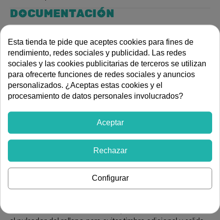
DOCUMENTACIÓN
Esta tienda te pide que aceptes cookies para fines de
Manual de instalación
rendimiento, redes sociales y publicidad. Las redes
Guía rápida
sociales y las cookies publicitarias de terceros se utilizan
Certificado
para ofrecerte funciones de redes sociales y anuncios
DESCRIPCIÓN
personalizados. ¿Aceptas estas cookies y el
procesamiento de datos personales involucrados?
Monitor para instalaciones digitales G2+ de dos hilos no
polarizados, fabricado en carcasa de ABS blanco y
destinado al montaje en superficie. Integra una pantalla
Aceptar
color de 4.3 pulgadas con pulsadores capacitivos de
navegación y altavoces de alta eficiencia, permitiendo
Rechazar
comunicaciones secretas de audio, vídeo y apertura de
puerta. Dispone de funciones como vídeo-espía,
autoencendido y modo no molesten, además de ajuste
Configurar
de brillo, color y contraste durante la comunicación.
Permite intercomunicación selectiva con otros monitores
de la vivienda, tonos de llamada personalizables, conexión