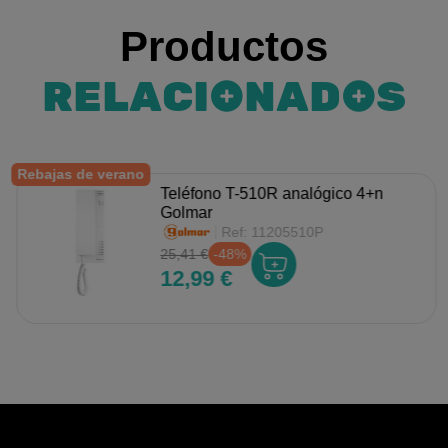
Productos
RELACIONADOS
Rebajas de verano
Teléfono T-510R analógico 4+n
Golmar
Ref:
11205510P
25,41 €
-48%
12,99 €