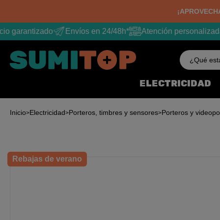
¡APROVECHA
io garantizado
Envíos en 24/48h*
Atención personalizada
¿Qué est
ELECTRICIDAD
Inicio
Electricidad
Porteros, timbres y sensores
Porteros y videopo
Rebajas de verano