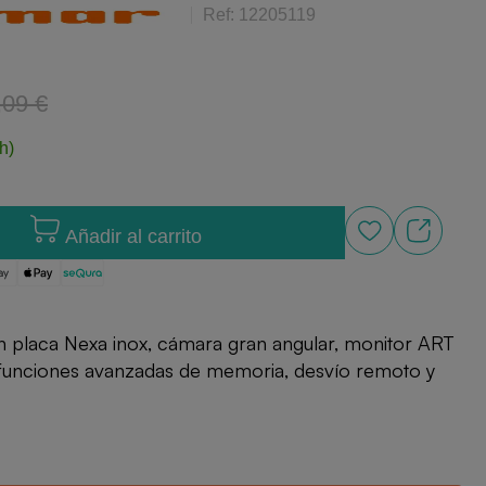
Ref: 12205119
,09 €
h)
Añadir al carrito
n placa Nexa inox, cámara gran angular, monitor ART
funciones avanzadas de memoria, desvío remoto y