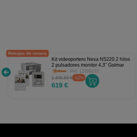
Rebajas de verano
Kit videoportero Nexa N5220 2 hilos
2 pulsadores monitor 4.3" Golmar
Ref:
12205222
1.305,59 €
-52%
619 €