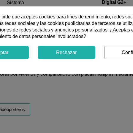
Digital G2+
Sistema
e pide que aceptes cookies para fines de rendimiento, redes soc
2 hilos
Instalación
s redes sociales y las cookies publicitarias de terceros se utili
ciones de redes sociales y anuncios personalizados. ¿Aceptas 
miento de datos personales involucrados?
ital G2+ de dos hilos no polarizados, formado por la placa Nexa
ptar
Rechazar
Confi
a digitalmente, iconos guía y mensajes vocales, además de relés
 desvío de llamadas mediante Wi-Fi a la aplicación G2Call+, me
ativas como vídeo-espía, modo Doctor, autoencendido y no mole
itores por vivienda y compatibilidad con placas múltiples medi
videoporteros