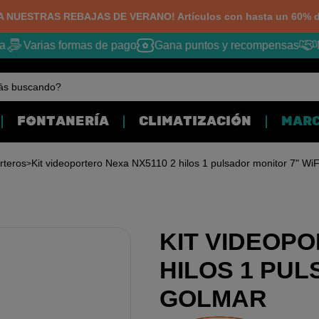
 NUESTRAS REBAJAS DE VERANO! Artículos con hasta un 60% d
Varias formas de pago
Gana puntos y recompensas
M
ás buscando?
FONTANERÍA
CLIMATIZACIÓN
MAR
rteros
Kit videoportero Nexa NX5110 2 hilos 1 pulsador monitor 7" Wi
KIT VIDEOPO
HILOS 1 PUL
GOLMAR