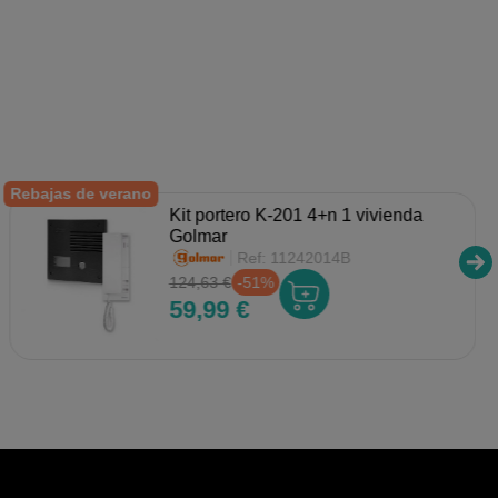
Rebajas de verano
Kit portero K-201 4+n 1 vivienda
Golmar
Ref:
11242014B
124,63 €
-51%
59,99 €