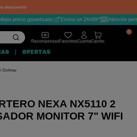
e descuento
ejor precio garantizado
Envíos en 24/48h*
Atención pers
0
Recompensas
Favoritos
Cuenta
Carrito
CAS
OFERTAS
Fi Golmar
RTERO NEXA NX5110 2
SADOR MONITOR 7" WIFI