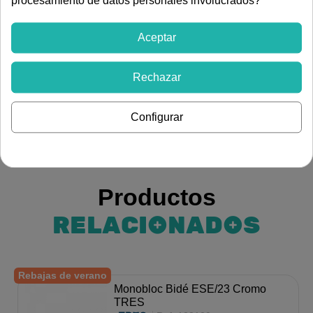
procesamiento de datos personales involucrados?
Monomando mural para ducha TRES 21616710. Incluye
ducha de mano anticalcárea, soporte orientable para
Aceptar
ducha de mano y flexo metálico. Acabado cromo.
Ver más artículos de
Rechazar
Fontanería
Grifería
Grifería para baño
Configurar
Productos
RELACIONADOS
Rebajas de verano
Monobloc Bidé ESE/23 Cromo
TRES