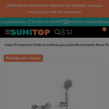
¡APROVECHA NUESTRAS REBAJAS DE VERANO! Artículos
con hasta un 60% de descuento
io garantizado
Envíos en 24/48h*
Atención personalizad
0
Inicio
Fontanería
Grifería
Grifería para baño
Monomando Mural D
Rebajas de verano