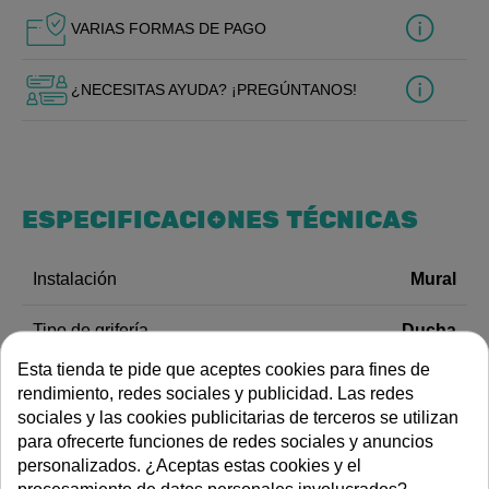
VARIAS FORMAS DE PAGO
¿NECESITAS AYUDA? ¡PREGÚNTANOS!
ESPECIFICACIONES TÉCNICAS
Mural
Instalación
Ducha
Tipo de grifería
DOCUMENTACIÓN
Esta tienda te pide que aceptes cookies para fines de
rendimiento, redes sociales y publicidad. Las redes
sociales y las cookies publicitarias de terceros se utilizan
Dibujo de dimensiones
para ofrecerte funciones de redes sociales y anuncios
DESCRIPCIÓN
personalizados. ¿Aceptas estas cookies y el