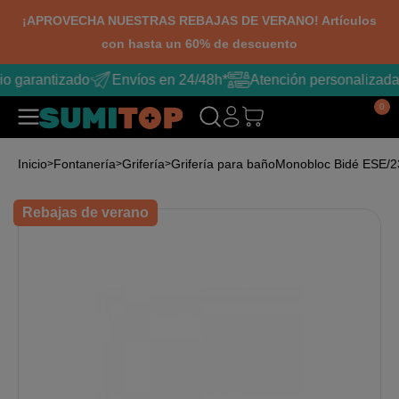
¡APROVECHA NUESTRAS REBAJAS DE VERANO! Artículos
con hasta un 60% de descuento
io garantizado
Envíos en 24/48h*
Atención personalizada
0
Inicio
Fontanería
Grifería
Grifería para baño
Monobloc Bidé ESE/
Rebajas de verano