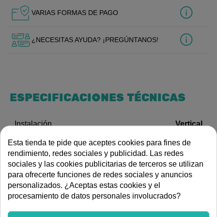
VARIAS FORMAS DE PAGO
¿NECESITAS AYUDA? ¡PREGÚNTANOS!
ESPECIFICACIONES TÉCNICAS
Vertical
Instalación
Esta tienda te pide que aceptes cookies para fines de
Bidé
Tipo de grifería
rendimiento, redes sociales y publicidad. Las redes
DESCRIPCIÓN
sociales y las cookies publicitarias de terceros se utilizan
para ofrecerte funciones de redes sociales y anuncios
Grifo monobloc para bidé de la serie ESE/23 de TRES.
personalizados. ¿Aceptas estas cookies y el
Acabado cromo de alta calidad. Diseño pensado para una
procesamiento de datos personales involucrados?
larga durabilidad y fácil manejo.