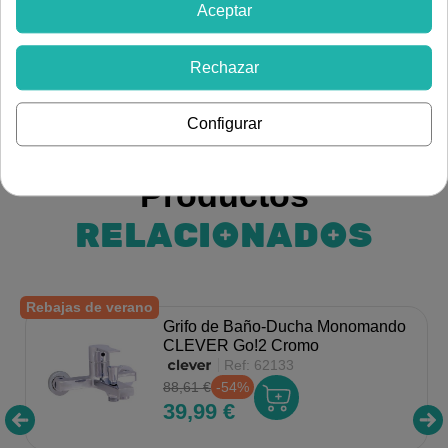
Aceptar
Ver más artículos de
Rechazar
Fontanería
Grifería
Grifería para baño
Configurar
Productos
RELACIONADOS
Rebajas de verano
Grifo de Baño-Ducha Monomando
CLEVER Go!2 Cromo
Ref:
62133
88,61 €
-54%
39,99 €