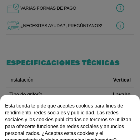
VARIAS FORMAS DE PAGO
¿NECESITAS AYUDA? ¡PREGÚNTANOS!
ESPECIFICACIONES TÉCNICAS
Vertical
Instalación
Lavabo
Tipo de grifería
DOCUMENTACIÓN
Esta tienda te pide que aceptes cookies para fines de
rendimiento, redes sociales y publicidad. Las redes
sociales y las cookies publicitarias de terceros se utilizan
Dibujo de dimensiones
para ofrecerte funciones de redes sociales y anuncios
DESCRIPCIÓN
personalizados. ¿Aceptas estas cookies y el