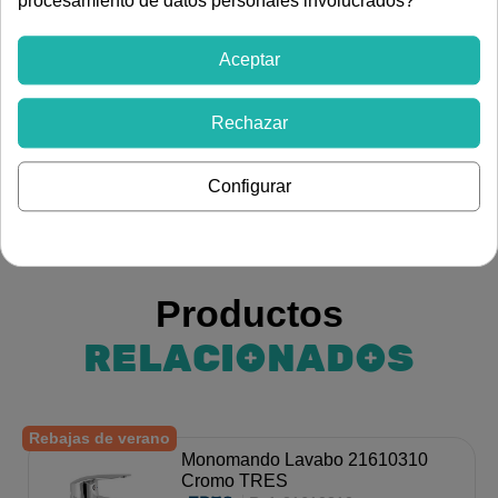
procesamiento de datos personales involucrados?
Monomando para lavabo TRES 21610303 con maneta.
Incluye latiguillos de alimentación flexibles G3/8. Acabado
Aceptar
cromo.
Ver más artículos de
Rechazar
Fontanería
Grifería
Grifería para baño
Configurar
Productos
RELACIONADOS
Rebajas de verano
Monomando Lavabo 21610310
Cromo TRES