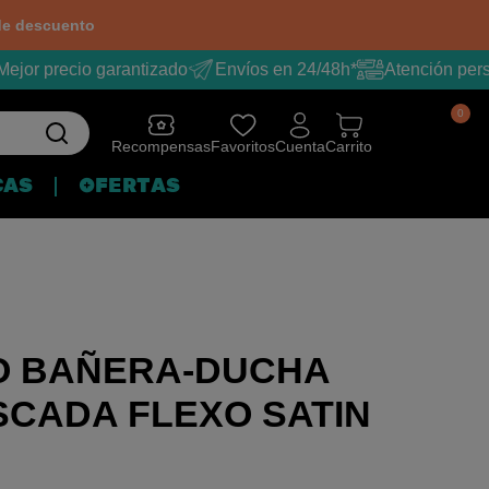
e descuento
ejor precio garantizado
Envíos en 24/48h*
Atención pers
0
Recompensas
Favoritos
Cuenta
Carrito
CAS
OFERTAS
 BAÑERA-DUCHA
CADA FLEXO SATIN