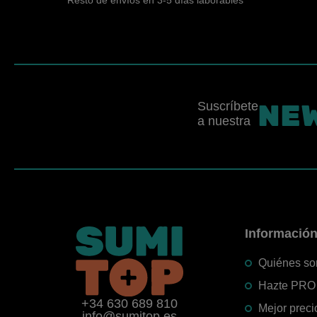
NE
Suscríbete
a nuestra
Informació
Quiénes s
Hazte PRO
+34 630 689 810
Mejor preci
info@sumitop.es