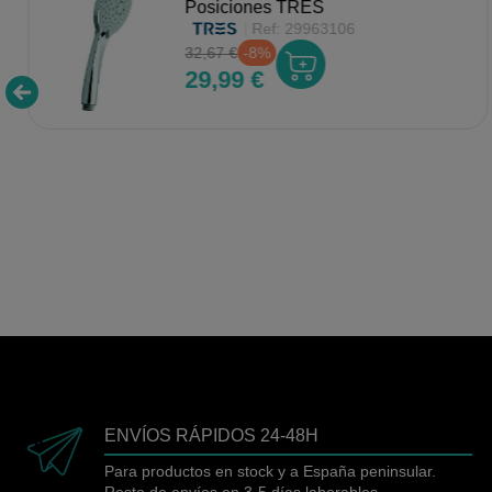
Posiciones TRES
Ref:
29963106
32,67 €
-8%
29,99 €
ENVÍOS RÁPIDOS 24-48H
Para productos en stock y a España peninsular.
Resto de envíos en 3-5 días laborables