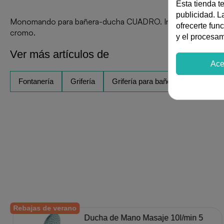
Esta tienda t
publicidad. La
Monomando para bañera-ducha CUADRO. Incluye una elegante 
ofrecerte fun
cromo.
y el procesa
Ver más artículos de
Ace
Fontanería
Grifería
Grifería para baño
Rebajas de verano
Ducha de Mano Masaje 10l/min 5