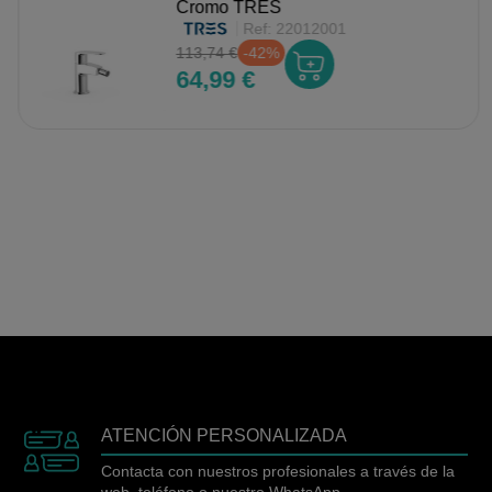
Cromo TRES
Ref:
22012001
113,74 €
-42%
64,99 €
ATENCIÓN PERSONALIZADA
Contacta con nuestros profesionales a través de la
web, teléfono o nuestro WhatsApp