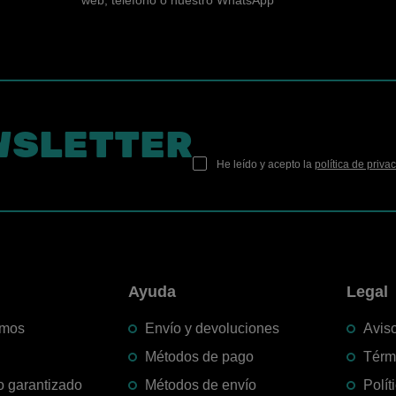
WSLETTER
He leído y acepto la
política de priva
n
Ayuda
Legal
omos
Envío y devoluciones
Aviso
Métodos de pago
Térm
o garantizado
Métodos de envío
Polít