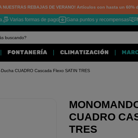
 NUESTRAS REBAJAS DE VERANO! Artículos con hasta un 60% d
Varias formas de pago
Gana puntos y recompensas
M
ás buscando?
FONTANERÍA
CLIMATIZACIÓN
MAR
-Ducha CUADRO Cascada Flexo SATIN TRES
MONOMANDO
CUADRO CAS
TRES