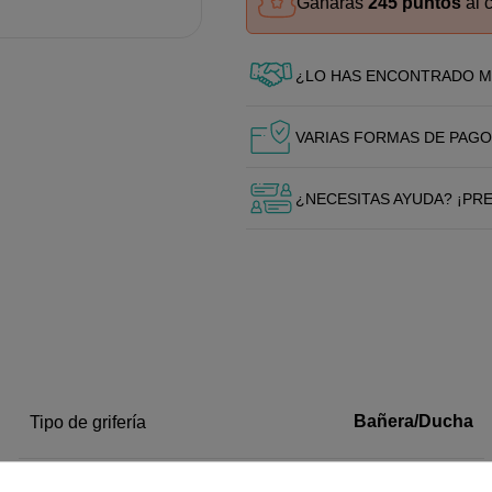
Ganarás
245 puntos
al 
¿LO HAS ENCONTRADO M
VARIAS FORMAS DE PAGO
¿NECESITAS AYUDA? ¡PR
Bañera/Ducha
Tipo de grifería