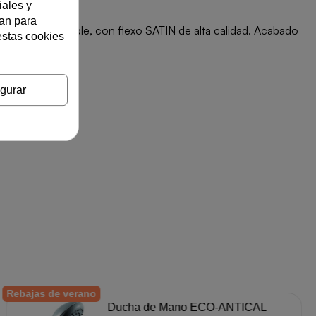
iales y
zan para
orte orientable, con flexo SATIN de alta calidad. Acabado
estas cookies
gurar
Rebajas de verano
Ducha de Mano ECO-ANTICAL