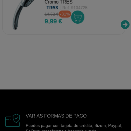
Cromo TRES
Ref:
9134725
14,52 €
-31%
9,99 €
VARIAS FORMAS DE PAGO
Puedes pagar con tarjeta de crédito, Bizum, Paypal,
SeQura, transferencia bancaria y más