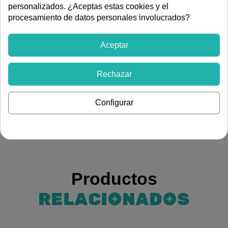
DESCRIPCIÓN
personalizados. ¿Aceptas estas cookies y el
procesamiento de datos personales involucrados?
Monomando de lavabo ROCKET de CLEVER (110mm).
Flujo de agua de 5 litros por minuto para un rendimiento
eficiente y ahorro. Acabado cromado, estética moderna y
Aceptar
resistencia al desgaste. La marca CLEVER es reconocida
por su durabilidad.
Rechazar
Ver más artículos de
Configurar
Fontanería
Grifería
Grifería para baño
Productos
RELACIONADOS