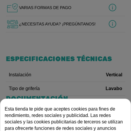
VARIAS FORMAS DE PAGO
¿NECESITAS AYUDA? ¡PREGÚNTANOS!
ESPECIFICACIONES TÉCNICAS
Vertical
Instalación
Lavabo
Tipo de grifería
DOCUMENTACIÓN
Esta tienda te pide que aceptes cookies para fines de
rendimiento, redes sociales y publicidad. Las redes
Instrucciones de uso
sociales y las cookies publicitarias de terceros se utilizan
Enlace a página de producto
para ofrecerte funciones de redes sociales y anuncios