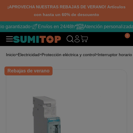
¡APROVECHA NUESTRAS REBAJAS DE VERANO! Artículos
con hasta un 60% de descuento
io garantizado
Envíos en 24/48h*
Atención personalizada
0
Inicio
Electricidad
Protección eléctrica y control
Interruptor horari
Rebajas de verano