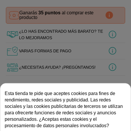
Ganarás
35 puntos
al comprar este
producto
¿LO HAS ENCONTRADO MÁS BARATO? TE
LO MEJORAMOS
VARIAS FORMAS DE PAGO
¿NECESITAS AYUDA? ¡PREGÚNTANOS!
Esta tienda te pide que aceptes cookies para fines de
rendimiento, redes sociales y publicidad. Las redes
ESPECIFICACIONES TÉCNICAS
sociales y las cookies publicitarias de terceros se utilizan
para ofrecerte funciones de redes sociales y anuncios
Interruptor horario
Tipo de mecanismo
personalizados. ¿Aceptas estas cookies y el
procesamiento de datos personales involucrados?
DOCUMENTACIÓN