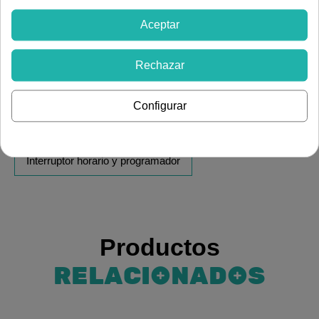
Aceptar
Declaración RoHS
Enlace a reglamento REACH
Rechazar
Instrucciones de montaje
Ver más artículos de
Configurar
Electricidad
Protección eléctrica y control
Interruptor horario y programador
Productos
RELACIONADOS