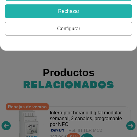
Ver más artículos de
Rechazar
Electricidad
Protección eléctrica y control
Configurar
Interruptor horario y programador
Productos
RELACIONADOS
Rebajas de verano
Interruptor horario digital modular
semanal, 2 canales, programable
por NFC
Ref:
IH TER MC2
267,06 €
-51%