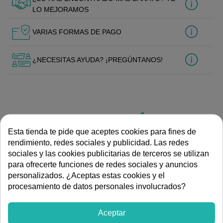
LO MEJORAMOS
VARIAS FORMAS DE PAGO
¿NECESITAS AYUDA? ¡PREGÚNTANOS!
ESPECIFICACIONES TÉCNICAS
Esta tienda te pide que aceptes cookies para fines de
rendimiento, redes sociales y publicidad. Las redes
Interruptor horario
Tipo de mecanismo
sociales y las cookies publicitarias de terceros se utilizan
DOCUMENTACIÓN
para ofrecerte funciones de redes sociales y anuncios
personalizados. ¿Aceptas estas cookies y el
procesamiento de datos personales involucrados?
Dibujo de dimensiones
Instrucciones de montaje
Aceptar
Hoja de datos técnicos de producto