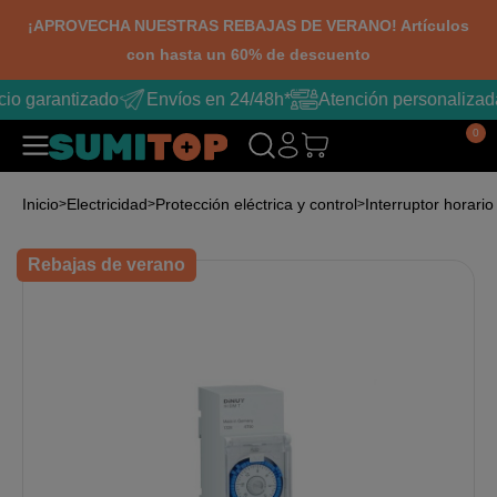
¡APROVECHA NUESTRAS REBAJAS DE VERANO! Artículos
con hasta un 60% de descuento
cio garantizado
Envíos en 24/48h*
Atención personalizad
0
Inicio
Electricidad
Protección eléctrica y control
Interruptor horari
Rebajas de verano