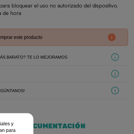
para bloquear el uso no autorizado del dispositivo.
da de hora
omprar este producto
ÁS BARATO? TE LO MEJORAMOS
EGÚNTANOS!
iales y
DOCUMENTACIÓN
zan para