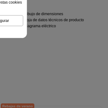
estas cookies
Dibujo de dimensiones
Hoja de datos técnicos de producto
gurar
Diagrama eléctrico
Rebajas de verano