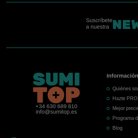
NE
Suscríbete
a nuestra
Informació
Quiénes s
Hazte PRO
+34 630 689 810
Mejor preci
info@sumitop.es
Programa de
Blog