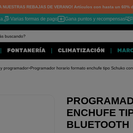
 NUESTRAS REBAJAS DE VERANO! Artículos con hasta un 60% d
Varias formas de pago
Gana puntos y recompensas
M
ás buscando?
FONTANERÍA
CLIMATIZACIÓN
MAR
o y programador
Programador horario formato enchufe tipo Schuko con
PROGRAMAD
ENCHUFE TI
BLUETOOTH