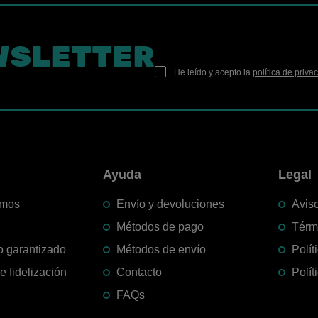
WSLETTER
He leído y acepto la
política de priva
n
Ayuda
Legal
omos
Envío y devoluciones
Aviso
Métodos de pago
Térm
o garantizado
Métodos de envío
Polít
 fidelización
Contacto
Polít
FAQs