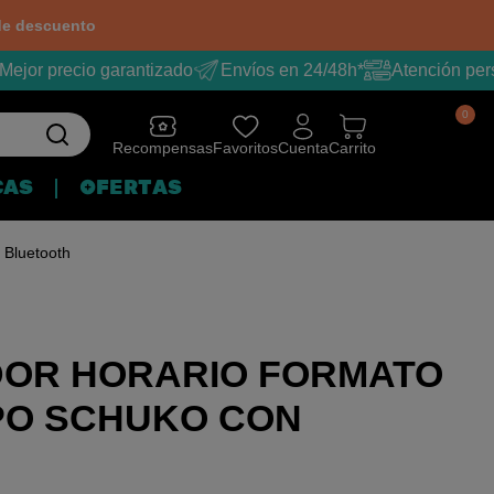
e descuento
ejor precio garantizado
Envíos en 24/48h*
Atención pers
0
Recompensas
Favoritos
Cuenta
Carrito
CAS
OFERTAS
 Bluetooth
OR HORARIO FORMATO
PO SCHUKO CON