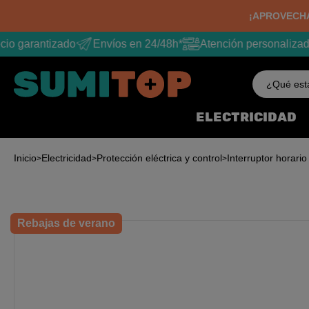
¡APROVECHA
io garantizado
Envíos en 24/48h*
Atención personalizada
¿Qué est
ELECTRICIDAD
Inicio
Electricidad
Protección eléctrica y control
Interruptor horari
Rebajas de verano