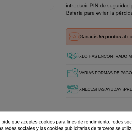
introducir PIN de seguridad 
Batería para evitar la pérdi
Ganarás
55 puntos
al c
¿LO HAS ENCONTRADO M
VARIAS FORMAS DE PAGO
¿NECESITAS AYUDA? ¡PR
e pide que aceptes cookies para fines de rendimiento, redes soc
s redes sociales y las cookies publicitarias de terceros se utili