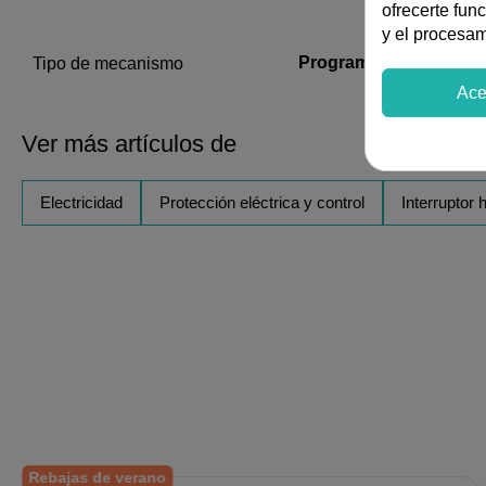
ofrecerte fun
y el procesa
Programador horario
Tipo de mecanismo
Ace
Ver más artículos de
Electricidad
Protección eléctrica y control
Interruptor
Rebajas de verano