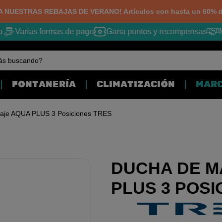
 NUESTRAS REBAJAS DE VERANO! Artículos con hasta un 60% d
Varias formas de pago
Gana puntos y recompensas
M
ás buscando?
FONTANERÍA
CLIMATIZACIÓN
MAR
aje AQUA PLUS 3 Posiciones TRES
DUCHA DE M
PLUS 3 POSI