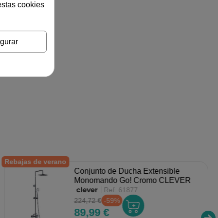
estas cookies
gurar
Rebajas de verano
Conjunto de Ducha Extensible
Monomando Go! Cromo CLEVER
Ref:
61877
224,72 €
-59%
89,99 €