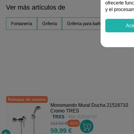
ofrecerte fun
Ver más artículos de
y el procesa
Fontanería
Grifería
Grifería para baño
Ace
Rebajas de verano
Monomando Mural Ducha 21516710
Cromo TRES
Ref:
21516710
112,53 €
-46%
59,99 €