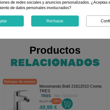
ciones de redes sociales y anuncios personalizados. ¿Aceptas 
miento de datos personales involucrados?
ptar
Rechazar
Confi
Productos
RELACIONADOS
Rebajas de verano
Monomando Bidé 21612010 Cromo
TRES
Ref:
21612010
81,07 €
-38%
49,99 €