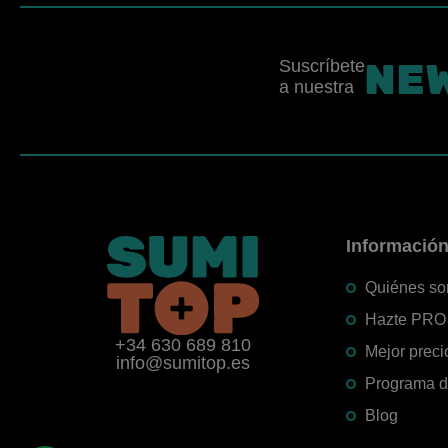
NE
Suscríbete
a nuestra
Informació
Quiénes s
Hazte PRO
+34 630 689 810
Mejor preci
info@sumitop.es
Programa de
Blog