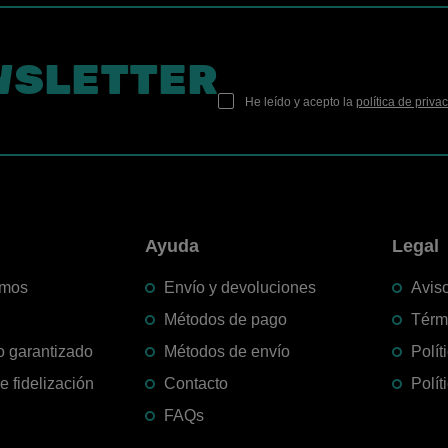
WSLETTER
He leído y acepto la
política de priva
n
Ayuda
Legal
omos
Envío y devoluciones
Aviso
Métodos de pago
Térm
o garantizado
Métodos de envío
Polít
 fidelización
Contacto
Polít
FAQs