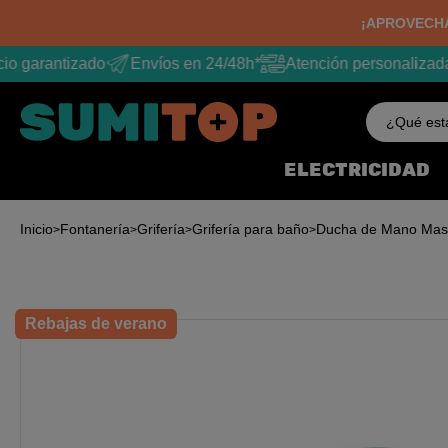
¡APROVECHA
io garantizado
Envíos en 24/48h*
Atención personalizada
¿Qué est
ELECTRICIDAD
Inicio
Fontanería
Grifería
Grifería para baño
Ducha de Mano Mas
Rebajas de verano