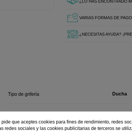
¿LO HAS ENCONTRADO M
VARIAS FORMAS DE PAGO
¿NECESITAS AYUDA? ¡PR
Ducha
Tipo de grifería
e pide que aceptes cookies para fines de rendimiento, redes soc
nes de chorro diferentes (masaje incluido) para una experien
s redes sociales y las cookies publicitarias de terceros se utili