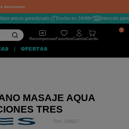
e descuento
ejor precio garantizado
Envíos en 24/48h*
Atención pers
0
Recompensas
Favoritos
Cuenta
Carrito
CAS
OFERTAS
ANO MASAJE AQUA
CIONES TRES
Ref: 134627