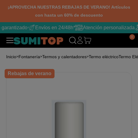
¡APROVECHA NUESTRAS REBAJAS DE VERANO! Artículos
con hasta un 60% de descuento
 garantizado
Envíos en 24/48h*
Atención personalizada
0
Inicio
Fontanería
Termos y calentadores
Termo eléctrico
Termo Eléc
Rebajas de verano