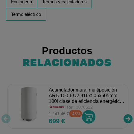
Fontanería
Termos y calentadores
Termo eléctrico
Productos
RELACIONADOS
Acumulador mural multiposición
ARB 100-EU2 916x505x505mm
100l clase de eficiencia energética
C
Ref:
3070512
1.241,46 €
-43%
699 €