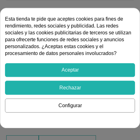
Esta tienda te pide que aceptes cookies para fines de
rendimiento, redes sociales y publicidad. Las redes
ESPECIFICACIONES TÉCNICAS
sociales y las cookies publicitarias de terceros se utilizan
para ofrecerte funciones de redes sociales y anuncios
Vertical
Instalación
personalizados. ¿Aceptas estas cookies y el
procesamiento de datos personales involucrados?
DESCRIPCIÓN
Los termos Junkers Elacell Vertical son robustos y fáciles
Aceptar
de usar. Concebidos para una instalación mural vertical,
ofrecen una gran capacidad de aislamiento y protección
Rechazar
por ánodo de magnesio. Son la elección perfecta para
una reposición rápida y sencilla, garantizando el confort
del agua caliente con el respaldo de la marca Junkers.
Configurar
Disponible en capacidades: 30, 50, 80 y 100 litros.
Ver más artículos de