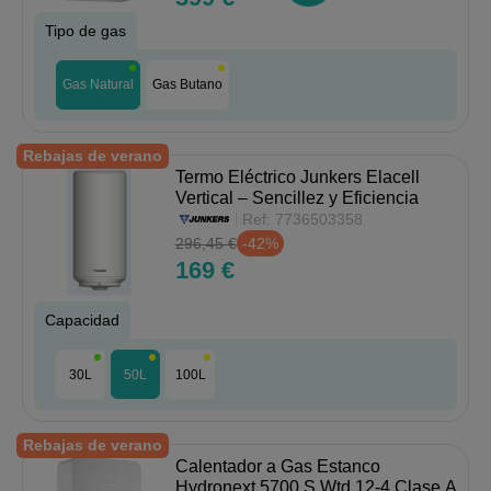
Tipo de gas
Gas Natural
Gas Butano
Rebajas de verano
Termo Eléctrico Junkers Elacell
Vertical – Sencillez y Eficiencia
Ref:
7736503358
296,45 €
-42%
169 €
Capacidad
30L
50L
100L
Rebajas de verano
Calentador a Gas Estanco
Hydronext 5700 S Wtd 12-4 Clase A