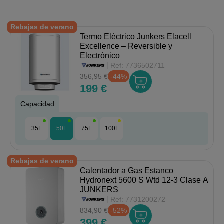
Rebajas de verano
Termo Eléctrico Junkers Elacell
Excellence – Reversible y
Electrónico
Ref:
7736502711
356,95 €
-44%
199 €
Capacidad
35L
50L
75L
100L
Rebajas de verano
Calentador a Gas Estanco
Hydronext 5600 S Wtd 12-3 Clase A
JUNKERS
Ref:
7731200272
834,90 €
-52%
399 €