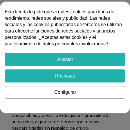
Ventajas de elegir Junkers en sustitución
Esta tienda te pide que aceptes cookies para fines de
Sustitución sin rehacer la instalación:
reponer el
rendimiento, redes sociales y publicidad. Las redes
mismo modelo o su continuación directa evita tocar
sociales y las cookies publicitarias de terceros se utilizan
conexiones de agua y gas, soportes y evacuación, lo
para ofrecerte funciones de redes sociales y anuncios
que reduce el tiempo de intervención y el riesgo de
personalizados. ¿Aceptas estas cookies y el
FILTRAR
sorpresas en obra.
procesamiento de datos personales involucrados?
Respaldo del Grupo Bosch:
la marca pertenece a
Bosch desde 1932, de modo que el soporte técnico y
Aceptar
los recambios se canalizan a través de una estructura
de servicio consolidada en España.
Rechazar
Parque instalado enorme:
muchos usuarios y
administradores de fincas conocen el aparato, saben
Configurar
cómo se comporta y prefieren mantener homogéneo
el parque de un edificio.
Continuidad de componentes:
buena parte de los
consumibles y piezas de desgaste siguen siendo
accesibles, algo que no ocurre con marcas
descatalogadas sin respaldo de grupo.