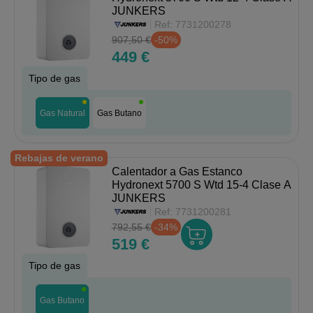
JUNKERS
Ref:
7731200278
907,50 €
-50%
449 €
Tipo de gas
Gas Natural
Gas Butano
Rebajas de verano
Calentador a Gas Estanco
Hydronext 5700 S Wtd 15-4 Clase A
JUNKERS
Ref:
7731200281
792,55 €
-34%
519 €
Tipo de gas
Gas Butano