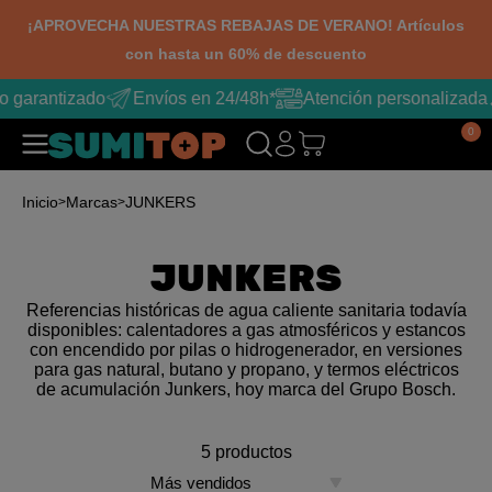
¡APROVECHA NUESTRAS REBAJAS DE VERANO! Artículos
con hasta un 60% de descuento
arantizado
Envíos en 24/48h*
Atención personalizada
0
Inicio
Marcas
JUNKERS
JUNKERS
Referencias históricas de agua caliente sanitaria todavía
disponibles: calentadores a gas atmosféricos y estancos
con encendido por pilas o hidrogenerador, en versiones
para gas natural, butano y propano, y termos eléctricos
de acumulación Junkers, hoy marca del Grupo Bosch.
5 productos