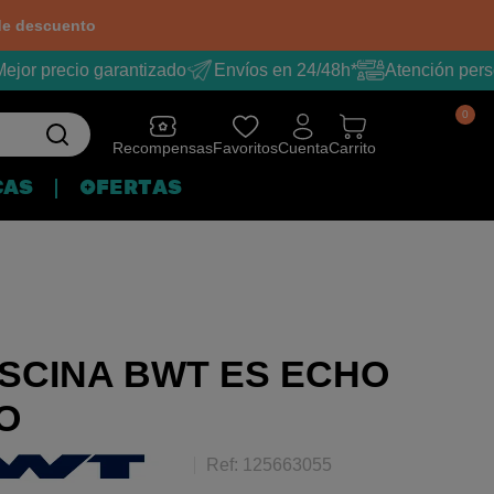
e descuento
jor precio garantizado
Envíos en 24/48h*
Atención perso
0
Recompensas
Favoritos
Cuenta
Carrito
CAS
OFERTAS
ISCINA BWT ES ECHO
O
Ref: 125663055