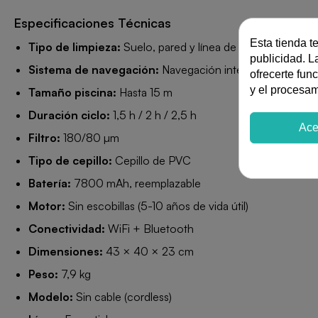
Especificaciones Técnicas
Esta tienda t
Tipo de limpieza:
Suelo, pared y línea de flotación
publicidad. La
Sistema de navegación:
Navegación inteligente + ultra
ofrecerte fun
y el procesa
Tamaño piscina:
Hasta 15 m
Duración ciclo:
1,5 h / 2 h / 2,5 h
Ace
Filtro:
180/80 µm
Tipo de cepillo:
Cepillo de PVC
Batería:
7800 mAh, reemplazable
Motor:
Sin escobillas (5-10 años de vida útil)
Conectividad:
WiFi + Bluetooth
Dimensiones:
43 × 40 × 23 cm
Peso:
7,9 kg
Modelo:
Sin cable (cordless)