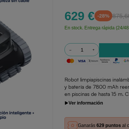
629 €
875,6
-28%
En stock.
Entrega rápida (24/48
Robot limpiapiscinas inalá
y batería de 7800 mAh reemp
en piscinas de hasta 15 m. C
Ver información
Ganarás
629 puntos
al 