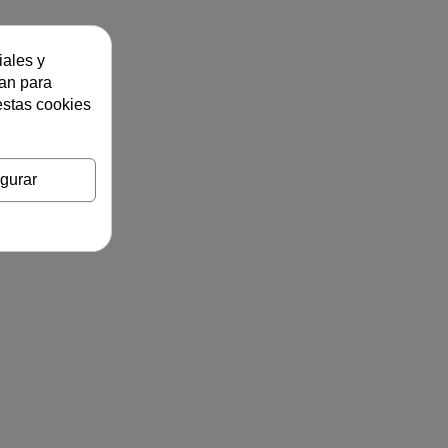
iales y
zan para
estas cookies
gurar