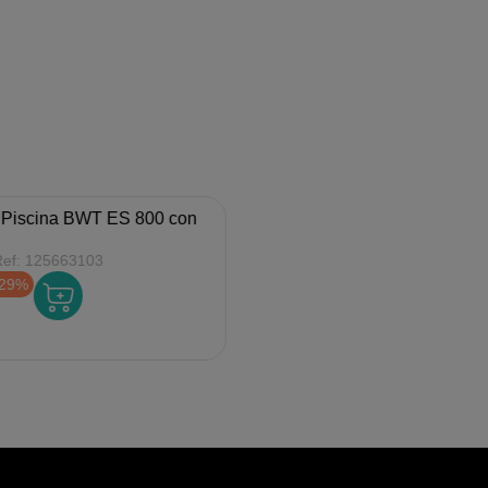
 Piscina BWT ES 800 con
Ref:
125663103
-29%