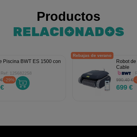
Productos
RELACIONADOS
Rebajas de verano
e Piscina BWT ES 1500 con
Robot de
Cable
Ref:
125682258
 €
-29%
990,40 €
 €
699 €