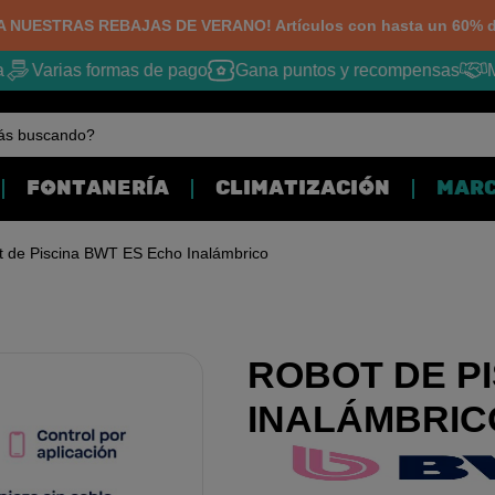
 NUESTRAS REBAJAS DE VERANO! Artículos con hasta un 60% d
Varias formas de pago
Gana puntos y recompensas
Me
ás buscando?
FONTANERÍA
CLIMATIZACIÓN
MAR
 de Piscina BWT ES Echo Inalámbrico
ROBOT DE P
INALÁMBRIC