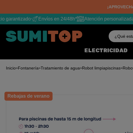
¡APROVECHA
o garantizado
Envíos en 24/48h*
Atención personalizada
¿Qué est
ELECTRICIDAD
Inicio
Fontanería
Tratamiento de agua
Robot limpiapiscinas
Robot
Rebajas de verano