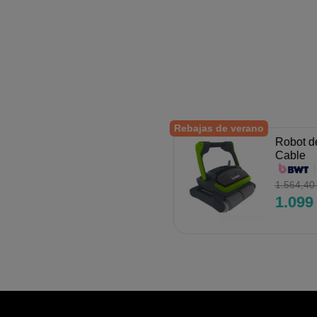
Rebajas de verano
Robot d
Cable
1.564,40
1.099