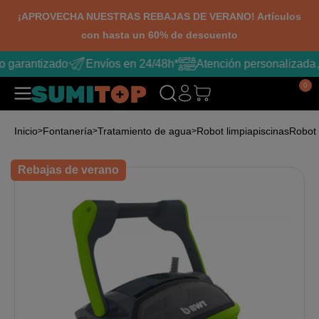
¡APROVECHA NUESTRAS REBAJAS DE VERANO! Artículos
con hasta un 60% de descuento
o garantizado
Envíos en 24/48h*
Atención personalizada
0
Inicio
Fontanería
Tratamiento de agua
Robot limpiapiscinas
Robot
Rebajas de verano