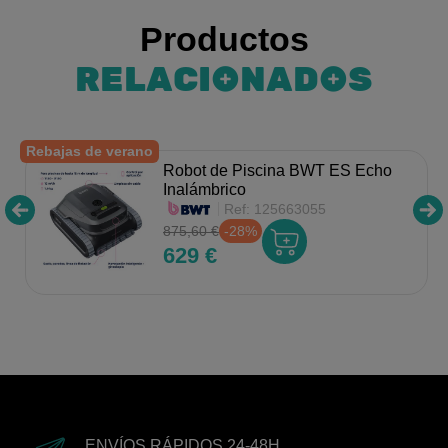
Productos
RELACIONADOS
Rebajas de verano
Robot de Piscina BWT ES Echo
Inalámbrico
Ref:
125663055
875,60 €
-28%
629 €
ENVÍOS RÁPIDOS 24-48H