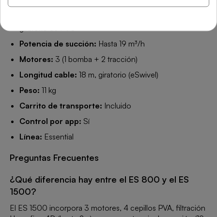
Filtro:
Hyperfine 4D hasta 2 µ
Tipo de cepillo:
4 ruedas de cepillo PVA + cepillo
giratorio de PVC
Potencia de succión:
Hasta 19 m³/h
Motores:
3 (1 bomba + 2 tracción)
Longitud cable:
18 m, giratorio (eSwivel)
Peso:
11 kg
Carrito de transporte:
Incluido
Control por app:
Sí
Línea:
Essential
Preguntas Frecuentes
¿Qué diferencia hay entre el ES 800 y el ES
1500?
El ES 1500 incorpora 3 motores, 4 cepillos PVA, filtración