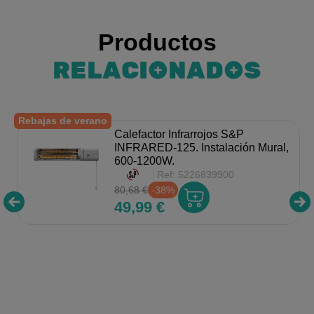
Productos
RELACIONADOS
Rebajas de verano
Calefactor Infrarrojos S&P
INFRARED-125. Instalación Mural,
600-1200W.
Ref:
5226839900
80,68 €
-38%
49,99 €