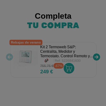
Completa
TU COMPRA
Rebajas de verano
Re
Kit 2 Termoweb S&P:
Centralita, Medidor y
Termostato. Control Remoto y
Ahorro.
Ref:
5226841600
755,75 €
-67%
249 €