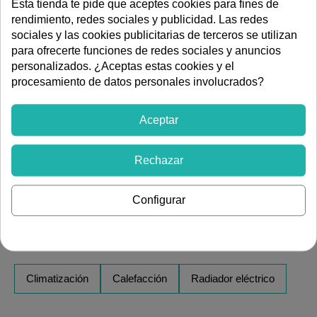
alta inercia térmica para un calor duradero y eficiente.
Esta tienda te pide que aceptes cookies para fines de
rendimiento, redes sociales y publicidad. Las redes
Control Inteligente y Accesorios:
sociales y las cookies publicitarias de terceros se utilizan
para ofrecerte funciones de redes sociales y anuncios
Conectividad Termoweb:
Dispositivo integrado que
personalizados. ¿Aceptas estas cookies y el
permite la gestión remota total (programación, modos,
procesamiento de datos personales involucrados?
encendido/apagado) a través de la web o app,
requiriendo el **KIT 1 TERMOWEB** (accesorio).
Aceptar
KIT 2 TERMOWEB:
Complemento avanzado que
incluye **centralita, medidor de consumo y termostato
adicional** para optimizar aún más el sistema.
Rechazar
El emisor incluye protector térmico de bulbo,
configuración temporizada, bloqueo de teclado y modo
Configurar
ausencia prolongada, garantizando seguridad y eficiencia.
Ver más artículos de
Climatización
Calefacción
Radiador eléctrico