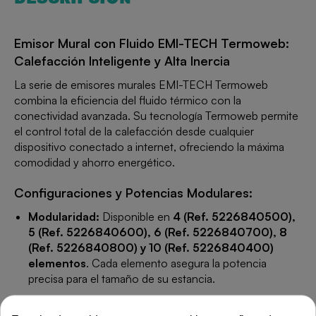
Emisor Mural con Fluido EMI-TECH Termoweb:
Calefacción Inteligente y Alta Inercia
La serie de emisores murales EMI-TECH Termoweb
combina la eficiencia del fluido térmico con la
conectividad avanzada. Su tecnología Termoweb permite
el control total de la calefacción desde cualquier
dispositivo conectado a internet, ofreciendo la máxima
comodidad y ahorro energético.
Configuraciones y Potencias Modulares:
Modularidad:
Disponible en
4 (Ref. 5226840500),
5 (Ref. 5226840600), 6 (Ref. 5226840700), 8
(Ref. 5226840800) y 10 (Ref. 5226840400)
elementos
. Cada elemento asegura la potencia
precisa para el tamaño de su estancia.
Material:
Estructura de aluminio inyectado y fluido de