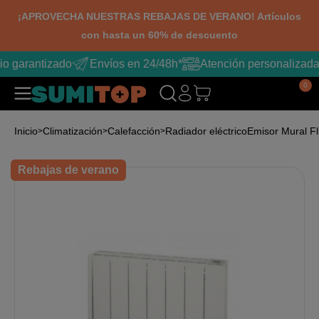
¡APROVECHA NUESTRAS REBAJAS DE VERANO! Artículos
con hasta un 60% de descuento
o garantizado
Envíos en 24/48h*
Atención personalizada
0
Inicio
Climatización
Calefacción
Radiador eléctrico
Emisor Mural Fl
Rebajas de verano