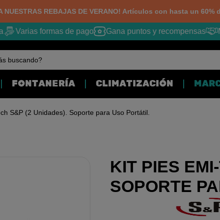
 NUESTRAS REBAJAS DE VERANO! Artículos con hasta un 60% d
Varias formas de pago
Gana puntos y recompensas
M
ás buscando?
FONTANERÍA
CLIMATIZACIÓN
MAR
ech S&P (2 Unidades). Soporte para Uso Portátil.
KIT PIES EMI
SOPORTE PA