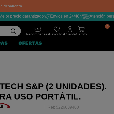
e descuento
ejor precio garantizado
Envíos en 24/48h*
Atención pers
0
Recompensas
Favoritos
Cuenta
Carrito
CAS
OFERTAS
-TECH S&P (2 UNIDADES).
RA USO PORTÁTIL.
Ref: 5226839400