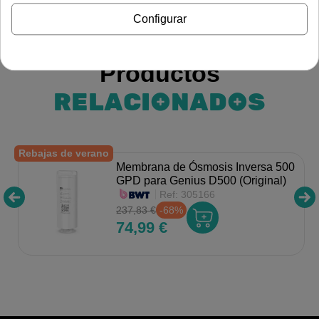
Configurar
Productos
RELACIONADOS
Rebajas de verano
Membrana de Ósmosis Inversa 500
GPD para Genius D500 (Original)
Ref:
305166
237,83 €
-68%
74,99 €