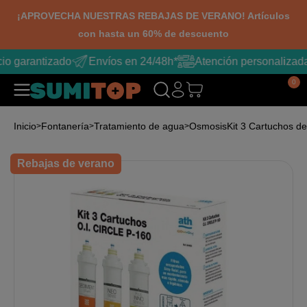
¡APROVECHA NUESTRAS REBAJAS DE VERANO! Artículos
con hasta un 60% de descuento
io garantizado
Envíos en 24/48h*
Atención personalizad
0
Inicio
Fontanería
Tratamiento de agua
Osmosis
Kit 3 Cartuchos 
Rebajas de verano