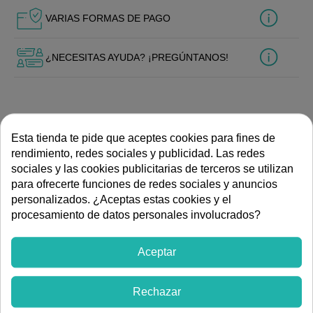
VARIAS FORMAS DE PAGO
¿NECESITAS AYUDA? ¡PREGÚNTANOS!
DESCRIPCIÓN
Esta tienda te pide que aceptes cookies para fines de
rendimiento, redes sociales y publicidad. Las redes
sociales y las cookies publicitarias de terceros se utilizan
Kit que incluye los 3 cartuchos de reemplazo esenciales
para ofrecerte funciones de redes sociales y anuncios
para el equipo CIRCLE: Prefiltro Sedimentos 11" 20µm
personalizados. ¿Aceptas estas cookies y el
Easy-Twist, Prefiltro Neo-Sense 11" Easy-Twist, y Posfiltro
procesamiento de datos personales involucrados?
Carbón 11" Easy-Twist. Sistema de instalación cómodo y
rápido.
Aceptar
Ver más artículos de
Rechazar
Fontanería
Tratamiento de agua
Osmosis