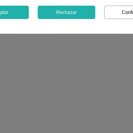
ptar
Rechazar
Confi