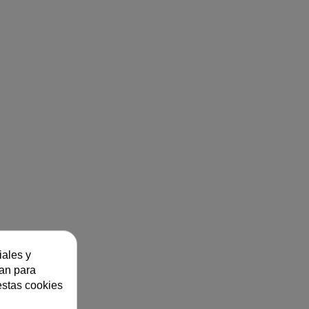
iales y
zan para
estas cookies