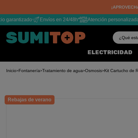
¡APROVECHA
o garantizado
Envíos en 24/48h*
Atención personalizada
¿Qué est
ELECTRICIDAD
Inicio
Fontanería
Tratamiento de agua
Osmosis
Kit Cartucho de 
Rebajas de verano