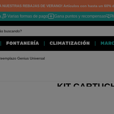
 NUESTRAS REBAJAS DE VERANO! Artículos con hasta un 60% d
Varias formas de pago
Gana puntos y recompensas
Me
ás buscando?
FONTANERÍA
CLIMATIZACIÓN
MAR
Reemplazo Genius Universal
KIT CARTUC
GENIUS UNI