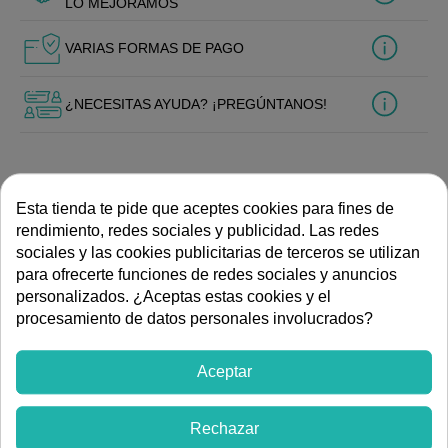
LO MEJORAMOS
VARIAS FORMAS DE PAGO
¿NECESITAS AYUDA? ¡PREGÚNTANOS!
Esta tienda te pide que aceptes cookies para fines de
DESCRIPCIÓN
rendimiento, redes sociales y publicidad. Las redes
sociales y las cookies publicitarias de terceros se utilizan
Grifo dispensador LX Samaller de 1/4". Accesorio de
para ofrecerte funciones de redes sociales y anuncios
calidad para la distribución del agua osmotizada en el
personalizados. ¿Aceptas estas cookies y el
punto de consumo. Permite dispensar agua con bajo
procesamiento de datos personales involucrados?
contenido en sales, libre de virus y contaminantes
químicos.
Aceptar
Ver más artículos de
Rechazar