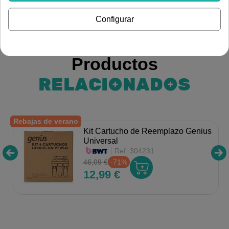
Fontanería
Tratamiento de agua
Osmosis
Configurar
Productos
RELACIONADOS
Rebajas de verano
Kit Cartucho de Reemplazo Genius
Universal
Ref:
304231
46,09 €
-71%
12,99 €