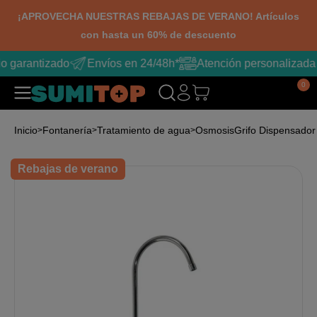
¡APROVECHA NUESTRAS REBAJAS DE VERANO! Artículos
con hasta un 60% de descuento
o garantizado
Envíos en 24/48h*
Atención personalizada
0
Inicio
Fontanería
Tratamiento de agua
Osmosis
Grifo Dispensador
Rebajas de verano