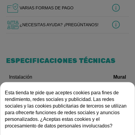
VARIAS FORMAS DE PAGO
¿NECESITAS AYUDA? ¡PREGÚNTANOS!
ESPECIFICACIONES TÉCNICAS
Mural
Instalación
Exterior (Jardín/Piscina)
Tipo de grifería
Esta tienda te pide que aceptes cookies para fines de
rendimiento, redes sociales y publicidad. Las redes
DOCUMENTACIÓN
sociales y las cookies publicitarias de terceros se utilizan
para ofrecerte funciones de redes sociales y anuncios
personalizados. ¿Aceptas estas cookies y el
Dibujo de dimensiones
procesamiento de datos personales involucrados?
DESCRIPCIÓN