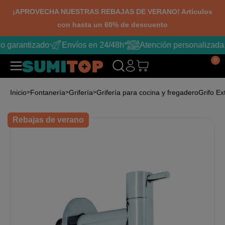
¡APROVECHA NUESTRAS REBAJAS DE VERANO! Artículos
con hasta un 60% de descuento
o garantizado
Envíos en 24/48h*
Atención personalizada
0
Inicio
Fontanería
Grifería
Grifería para cocina y fregadero
Grifo Ex
Rebajas de verano