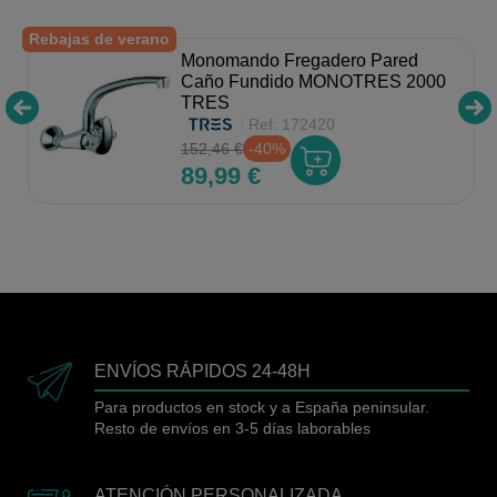
Rebajas de verano
Monomando Fregadero Pared
Caño Fundido MONOTRES 2000
TRES
Ref:
172420
152,46 €
-40%
89,99 €
ENVÍOS RÁPIDOS 24-48H
Para productos en stock y a España peninsular.
Resto de envíos en 3-5 días laborables
ATENCIÓN PERSONALIZADA