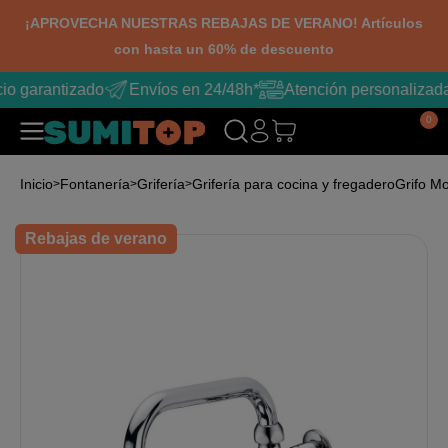
¡APROVECHA NUESTRAS REBAJAS DE VERANO! Artículos
con hasta un 60% de descuento
io garantizado
Envíos en 24/48h*
Atención personalizad
0
Inicio
Fontanería
Grifería
Grifería para cocina y fregadero
Grifo M
Rebajas de verano