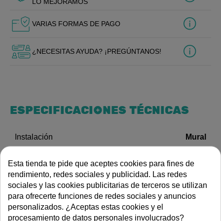
LO MEJORAMOS
VARIAS FORMAS DE PAGO
¿NECESITAS AYUDA? ¡PREGÚNTANOS!
ESPECIFICACIONES TÉCNICAS
Mural
Instalación
Fregadero
Tipo de grifería
Esta tienda te pide que aceptes cookies para fines de
rendimiento, redes sociales y publicidad. Las redes
DOCUMENTACIÓN
sociales y las cookies publicitarias de terceros se utilizan
para ofrecerte funciones de redes sociales y anuncios
personalizados. ¿Aceptas estas cookies y el
Instrucciones de uso
procesamiento de datos personales involucrados?
Enlace a página de producto