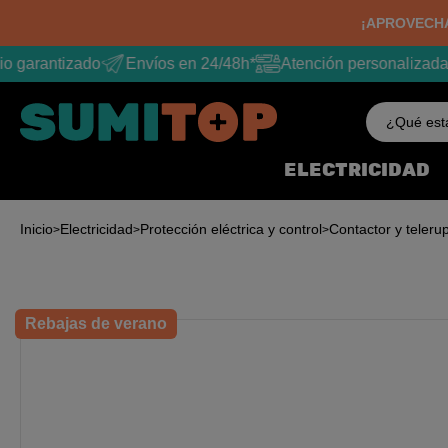
¡APROVECHA
 garantizado
Envíos en 24/48h*
Atención personalizada
¿Qué est
ELECTRICIDAD
Inicio
Electricidad
Protección eléctrica y control
Contactor y teleru
Rebajas de verano