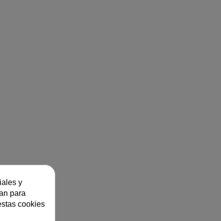
iales y
zan para
estas cookies