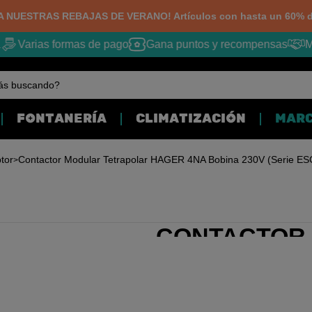
 NUESTRAS REBAJAS DE VERANO! Artículos con hasta un 60% d
Varias formas de pago
Gana puntos y recompensas
Mej
ás buscando?
FONTANERÍA
CLIMATIZACIÓN
MAR
ptor
Contactor Modular Tetrapolar HAGER 4NA Bobina 230V (Serie ES
CONTACTOR
HAGER 4NA B
- 25A