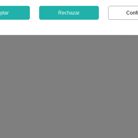
ptar
Rechazar
Confi