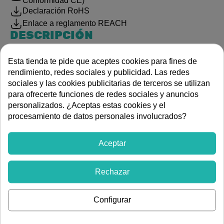
Conformidad CE)
Declaración RoHS
Enlace a reglamento REACH
DESCRIPCIÓN
El
Contactor Modular HAGER ESC226
es un dispositivo
Esta tienda te pide que aceptes cookies para fines de
de control de 25A y 2NC (Normalmente Cerrados), lo que
rendimiento, redes sociales y publicidad. Las redes
significa que el circuito está activo por defecto y se
sociales y las cookies publicitarias de terceros se utilizan
interrumpe al recibir tensión en la bobina de 230V. Es
para ofrecerte funciones de redes sociales y anuncios
crucial en sistemas que requieren mantener la
personalizados. ¿Aceptas estas cookies y el
alimentación cortada hasta que se activa una señal de
procesamiento de datos personales involucrados?
permiso, o en aplicaciones de seguridad.
Capacidad:
25 Amperios (AC-7a).
Aceptar
Configuración:
2 contactos NC (Bipolar).
Rechazar
Bobina:
230V AC.
Uso:
Perfecto para enclavamientos, circuitos de
Configurar
señalización inversa y control de sistemas de
emergencia.