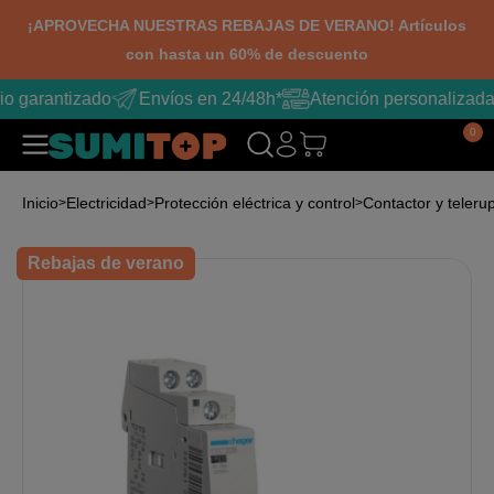
¡APROVECHA NUESTRAS REBAJAS DE VERANO! Artículos
con hasta un 60% de descuento
io garantizado
Envíos en 24/48h*
Atención personalizada
0
Inicio
Electricidad
Protección eléctrica y control
Contactor y teleru
Rebajas de verano