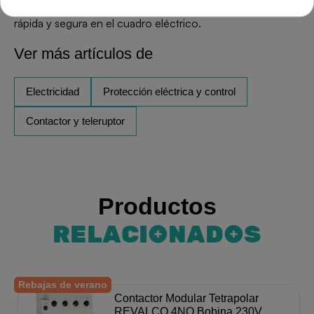
Fácil montaje en carril DIN, garantizando una instalación
rápida y segura en el cuadro eléctrico.
Ver más artículos de
Electricidad
Protección eléctrica y control
Contactor y teleruptor
Productos
RELACIONADOS
Rebajas de verano
Contactor Modular Tetrapolar
REVALCO 4NO Bobina 230V