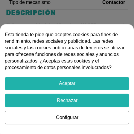
Contactor
Tipo de mecanismo
DESCRIPCIÓN
El
Contactor Modular Silencioso HAGER
está diseñado
para proporcionar el máximo confort acústico en
Esta tienda te pide que aceptes cookies para fines de
viviendas y oficinas. Su mecanismo especial minimiza el
rendimiento, redes sociales y publicidad. Las redes
ruido de conmutación sin comprometer la capacidad de
sociales y las cookies publicitarias de terceros se utilizan
control de cargas grandes.
para ofrecerte funciones de redes sociales y anuncios
personalizados. ¿Aceptas estas cookies y el
Modelos silenciosos disponibles:
procesamiento de datos personales involucrados?
ESC225S:
25 Amperios (Ref. 0074072763)
Aceptar
ESC240S:
40 Amperios (Ref. 0074072800)
Ventaja Principal:
Operación prácticamente inaudible,
perfecta para salones o dormitorios.
Rechazar
Características:
2 contactos Normalmente Abiertos
(2NA) y bobina de control de 230V AC.
Configurar
Instalación sencilla en Carril DIN. Seleccione la versión
silenciosa para sus proyectos donde el confort acústico