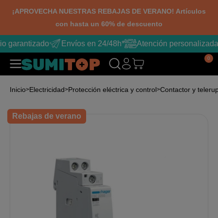
¡APROVECHA NUESTRAS REBAJAS DE VERANO! Artículos
con hasta un 60% de descuento
io garantizado
Envíos en 24/48h*
Atención personalizada
0
Inicio
Electricidad
Protección eléctrica y control
Contactor y teleru
Rebajas de verano