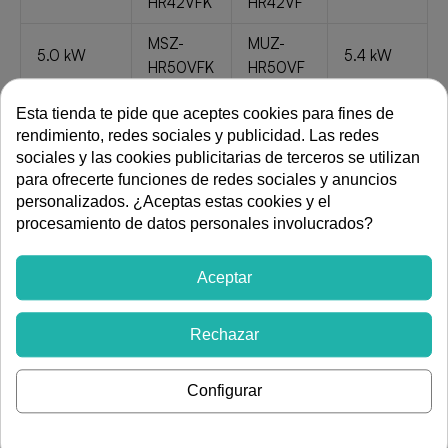
HR42VFK
HR42VF
MSZ-
MUZ-
5.0 kW
5.4 kW
HR50VFK
HR50VF
MSZ-
MUZ-
Esta tienda te pide que aceptes cookies para fines de
6.1 kW
6.8 kW
HR60VFK
HR60VF
rendimiento, redes sociales y publicidad. Las redes
sociales y las cookies publicitarias de terceros se utilizan
MSZ-
MUZ-
para ofrecerte funciones de redes sociales y anuncios
7.1 kW
8.1 kW
HR71VFK
HR71VF
personalizados. ¿Aceptas estas cookies y el
procesamiento de datos personales involucrados?
2. Eficiencia Energética (Clase A++ / A+)
Aceptar
La gama MSZ-HR ofrece una excelente clasificación
estacional, cumpliendo con las normativas europeas más
exigentes:
Rechazar
SEER (Ratio de Eficiencia en Frío): Máximo de 6.5
Configurar
(Clase A++) en los modelos HR42 y HR50.
SCOP (Coeficiente de Rendimiento Estacional en
Calor): Todos los modelos alcanzan 4.3 o 4.0 (Clase