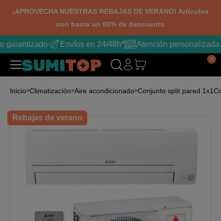
¡APROVECHA NUESTRAS REBAJAS DE VERANO! Artículos
con hasta un 60% de descuento
o garantizado
Envíos en 24/48h*
Atención personalizada
0
Inicio
Climatización
Aire acondicionado
Conjunto split pared 1x1
Co
Rebajas de verano