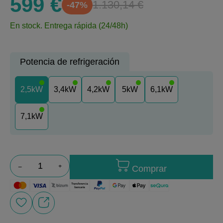
599 €
1.130,14 €
-47%
En stock.
Entrega rápida (24/48h)
Potencia de refrigeración
2,5kW
3,4kW
4,2kW
5kW
6,1kW
7,1kW
Comprar