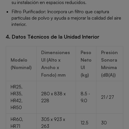
su instalación en espacios reducidos.
Filtro Purificador: Incorpora un filtro que captura
partículas de polvo y ayuda a mejorar la calidad del aire
interior.
4. Datos Técnicos de la Unidad Interior
Dimensiones
Peso
Presión
Modelo
UI (Alto x
Neto
Sonora
(Nominal)
Ancho x
UI
Mínima
Fondo) mm
(kg)
(dB(A))
HR25,
HR35,
280 x 838 x
8.5 -
21 / 27
HR42,
228
9.0
HR50
HR60,
305 x 923 x
12.5
30
HR71
263