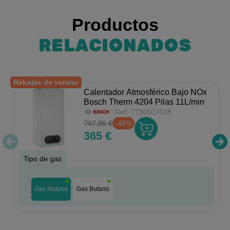
Productos
RELACIONADOS
Rebajas de verano
Calentador Atmosférico Bajo NOx
Bosch Therm 4204 Pilas 11L/min
Ref:
7736507628
707,85 €
-48%
365 €
Tipo de gas
Gas Natural
Gas Butano