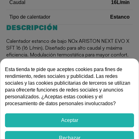
16L/min
Caudal
Estanco
Tipo de calentador
DESCRIPCIÓN
Calentador estanco de bajo NOx ARISTON NEXT EVO X
SFT 16 (16 L/min). Diseñado para alto caudal y máxima
eficiencia. Modulación termostática para mayor confort.
Es compatible con solar térmico. Modelo disponible
únicamente para Gas Natural. Kit salida de humos se
Esta tienda te pide que aceptes cookies para fines de
vende por separado.
rendimiento, redes sociales y publicidad. Las redes
sociales y las cookies publicitarias de terceros se utilizan
Ver más artículos de
para ofrecerte funciones de redes sociales y anuncios
personalizados. ¿Aceptas estas cookies y el
procesamiento de datos personales involucrados?
Fontanería
Termos y calentadores
Calentador ACS a gas
Aceptar
Rechazar