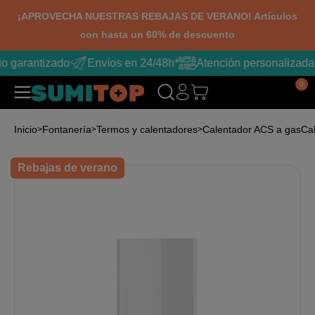
¡APROVECHA NUESTRAS REBAJAS DE VERANO! Artículos
con hasta un 60% de descuento
o garantizado
Envíos en 24/48h*
Atención personalizada
0
Inicio
Fontanería
Termos y calentadores
Calentador ACS a gas
Ca
Rebajas de verano