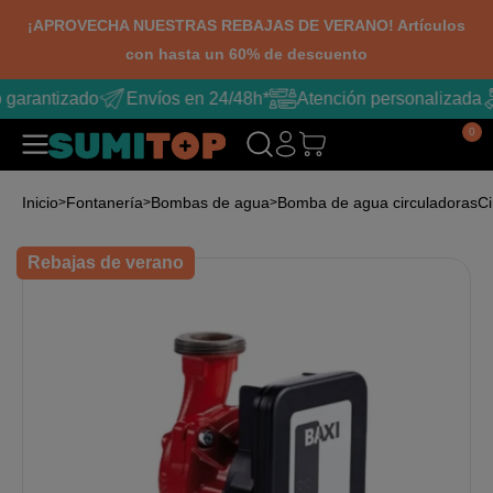
¡APROVECHA NUESTRAS REBAJAS DE VERANO! Artículos
con hasta un 60% de descuento
 garantizado
Envíos en 24/48h*
Atención personalizada
0
Inicio
Fontanería
Bombas de agua
Bomba de agua circuladoras
Ci
Rebajas de verano