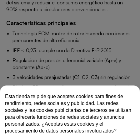
del sistema y reducir el consumo energético hasta un
90% respecto a circuladores convencionales.
Características principales
Tecnología ECM: motor de rotor húmedo con imanes
permanentes de alta eficiencia
IEE ≤ 0,23: cumple con la Directiva ErP 2015
Regulación de presión diferencial variable (Δp-v) y
constante (Δp-c)
3 velocidades preajustadas (C1, C2, C3) sin regulación
Display LED para visualización de consumo y ajuste de
parámetros
Esta tienda te pide que aceptes cookies para fines de
rendimiento, redes sociales y publicidad. Las redes
Entrecentros: 180 mm
sociales y las cookies publicitarias de terceros se utilizan
Presión máxima de trabajo: 6 bar
para ofrecerte funciones de redes sociales y anuncios
Temperatura de trabajo: –10 °C a +95 °C
personalizados. ¿Aceptas estas cookies y el
procesamiento de datos personales involucrados?
Índice de protección: IPX2D