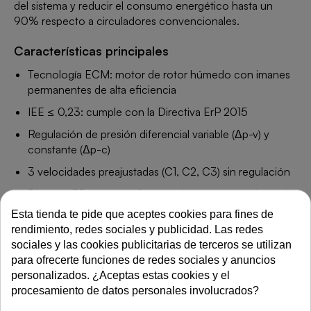
del sistema y reducir el consumo energético hasta un
90% respecto a circuladores convencionales.
Características principales
Tecnología ECM: motor de rotor húmedo con imanes
permanentes de alta eficiencia
IEE ≤ 0,23: cumple con la Directiva ErP 2015
Regulación de presión diferencial variable (Δp-v) y
constante (Δp-c)
3 velocidades preajustadas (C1, C2, C3) sin regulación
Display LED para visualización de consumo y ajuste de
parámetros
Esta tienda te pide que aceptes cookies para fines de
rendimiento, redes sociales y publicidad. Las redes
Entrecentros: 180 mm
sociales y las cookies publicitarias de terceros se utilizan
Presión máxima de trabajo: 6 bar
para ofrecerte funciones de redes sociales y anuncios
Temperatura de trabajo: –10 °C a +95 °C
personalizados. ¿Aceptas estas cookies y el
procesamiento de datos personales involucrados?
Índice de protección: IPX2D