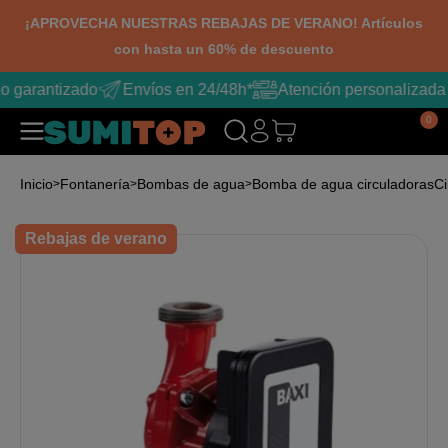
¡APROVECHA NUESTRAS REBAJAS DE VERANO! Artículos
con hasta un 60% de descuento
o garantizado
Envíos en 24/48h*
Atención personalizada
0
Inicio
Fontanería
Bombas de agua
Bomba de agua circuladoras
Ci
Rebajas de verano