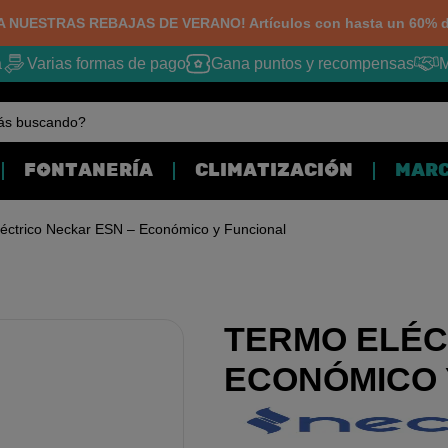
 NUESTRAS REBAJAS DE VERANO! Artículos con hasta un 60% d
Varias formas de pago
Gana puntos y recompensas
Me
ás buscando?
FONTANERÍA
CLIMATIZACIÓN
MAR
éctrico Neckar ESN – Económico y Funcional
TERMO ELÉC
ECONÓMICO Y