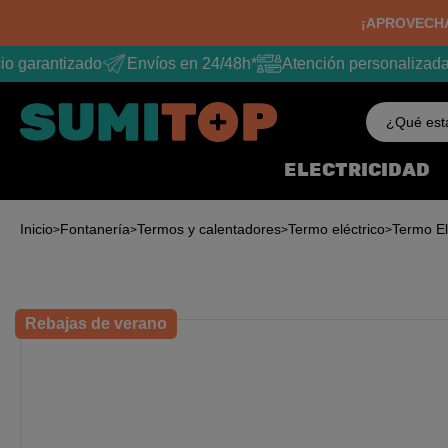
¡APROVECHA
o garantizado
Envíos en 24/48h*
Atención personalizada
¿Qué est
ELECTRICIDAD
Inicio
Fontanería
Termos y calentadores
Termo eléctrico
Termo El
Rebajas de verano