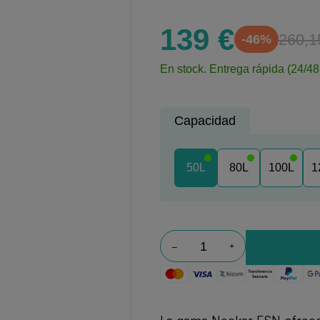
139 €
260,1
-46%
En stock.
Entrega rápida (24/48
Capacidad
50L
80L
100L
1