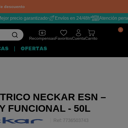
e descuento
jor precio garantizado
Envíos en 24/48h*
Atención perso
0
Recompensas
Favoritos
Cuenta
Carrito
CAS
OFERTAS
TRICO NECKAR ESN –
 FUNCIONAL - 50L
Ref: 7736503743