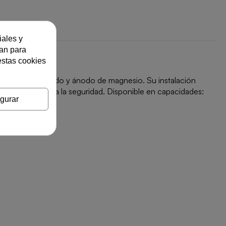
iales y
zan para
estas cookies
e acero vitrificado y ánodo de magnesio. Su instalación
s sin renunciar a la seguridad. Disponible en capacidades:
gurar