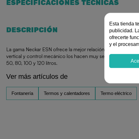
ESPECIFICACIONES TÉCNICAS
Esta tienda t
DESCRIPCIÓN
publicidad. La
ofrecerte fun
y el procesa
La gama Neckar ESN ofrece la mejor relación calidad-precio. 
vertical y control mecánico los hacen muy sencillos de manej
Ace
50, 80, 100 y 120 litros.
Ver más artículos de
Fontanería
Termos y calentadores
Termo eléctrico