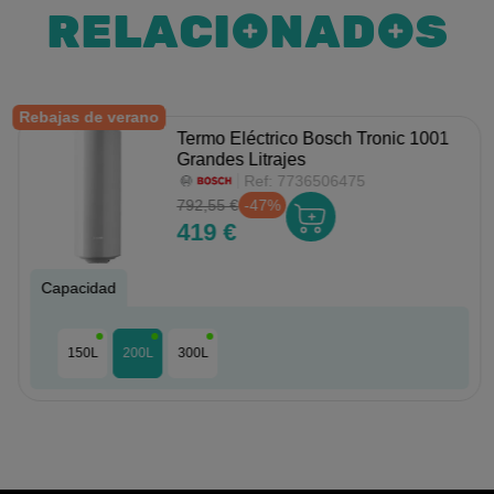
RELACIONADOS
Rebajas de verano
Termo Eléctrico Bosch Tronic 1001
Grandes Litrajes
Ref:
7736506475
792,55 €
-47%
419 €
Capacidad
150L
200L
300L