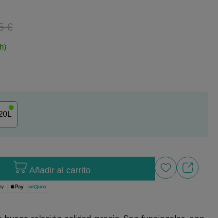
5 €
h)
20L
Añadir al carrito