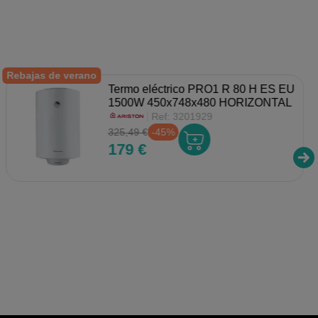
Rebajas de verano
Termo eléctrico PRO1 R 80 H ES EU
1500W 450x748x480 HORIZONTAL
Ref:
3201929
325,49 €
-45%
179 €