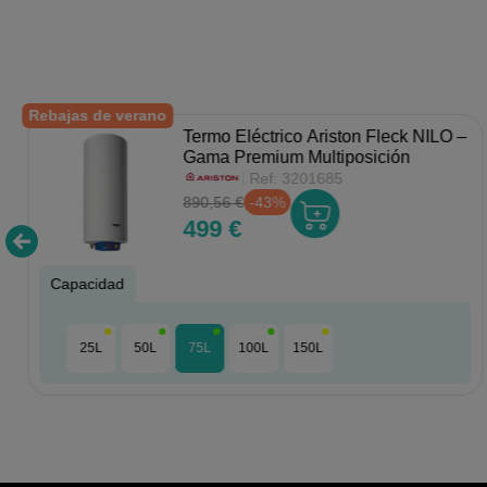
Rebajas de verano
Termo Eléctrico Ariston Fleck NILO –
Gama Premium Multiposición
Ref:
3201685
890,56 €
-43%
499 €
Capacidad
25L
50L
75L
100L
150L