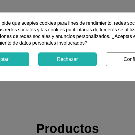
Instalación
Vertical
e pide que aceptes cookies para fines de rendimiento, redes soc
s redes sociales y las cookies publicitarias de terceros se utili
ciones de redes sociales y anuncios personalizados. ¿Aceptas 
miento de datos personales involucrados?
Son termos eléctricos funcionales y resistentes, con depósito d
ar. Perfectos para segundas residencias o presupuestos ajustado
ptar
Rechazar
Confi
Productos