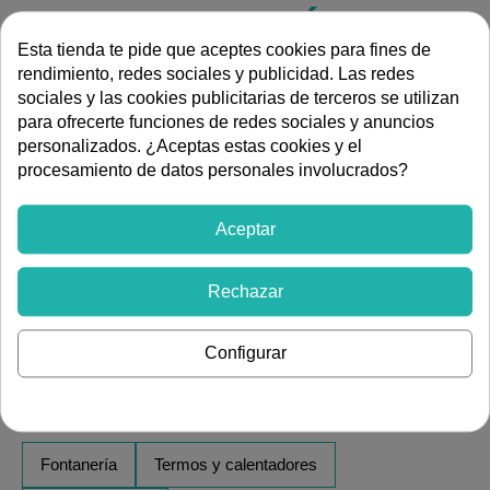
ESPECIFICACIONES TÉCNICAS
Esta tienda te pide que aceptes cookies para fines de
rendimiento, redes sociales y publicidad. Las redes
Vertical
Instalación
sociales y las cookies publicitarias de terceros se utilizan
DESCRIPCIÓN
para ofrecerte funciones de redes sociales y anuncios
personalizados. ¿Aceptas estas cookies y el
El Ariston PRO1 R es un termo clásico renovado con
procesamiento de datos personales involucrados?
tecnología de vanguardia. Su interior con tratamiento
Titanium Inside a 850°C asegura una robustez
Aceptar
excepcional. Diseñado para instalación vertical, cuenta
con regulación mecánica externa fácil de usar y
tecnología WaterPlus. Es la opción fiable para quienes
Rechazar
buscan calidad Ariston y simplicidad de uso con una gran
durabilidad. Disponible en capacidades: 50, 80 y 100
Configurar
litros.
Ver más artículos de
Fontanería
Termos y calentadores