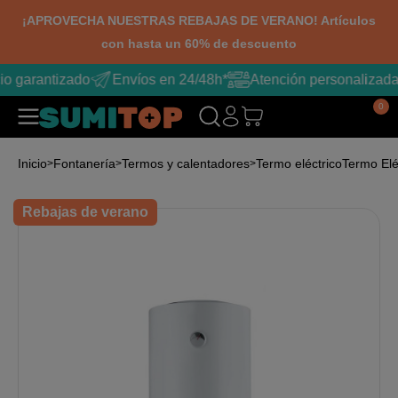
¡APROVECHA NUESTRAS REBAJAS DE VERANO! Artículos
con hasta un 60% de descuento
io garantizado
Envíos en 24/48h*
Atención personalizada
0
Inicio
Fontanería
Termos y calentadores
Termo eléctrico
Termo Elé
Rebajas de verano