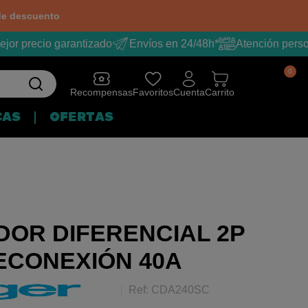
e descuento
or precio garantizado
Envíos en 24/48h*
Atención person
0
Recompensas
Favoritos
Cuenta
Carrito
CAS
OFERTAS
OR DIFERENCIAL 2P
RECONEXIÓN 40A
Ref: CDA240SC