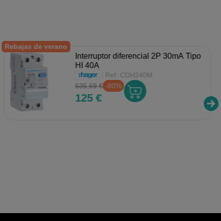
Rebajas de verano
Interruptor diferencial 2P 30mA Tipo
HI 40A
Ref:
CDH240M
635,69 €
-80%
125 €