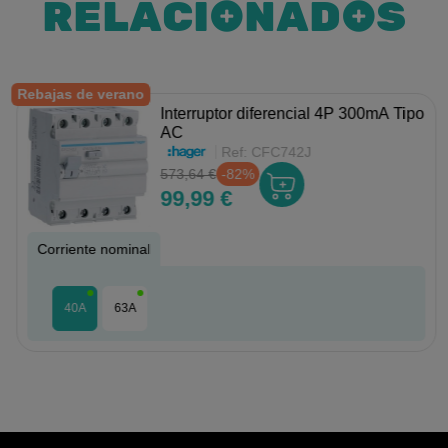
RELACIONADOS
Rebajas de verano
Interruptor diferencial 4P 300mA Tipo
AC
Ref:
CFC742J
573,64 €
-82%
99,99 €
Corriente nominal
40A
63A