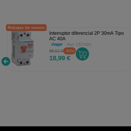
Rebajas de verano
Interruptor diferencial 2P 30mA Tipo
AC 40A
Ref:
CD748V
98,62 €
-80%
18,99 €