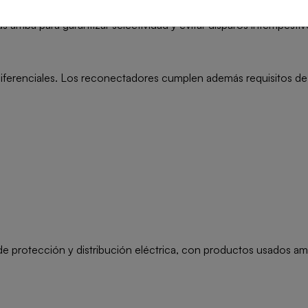
riba para garantizar selectividad y evitar disparos intempestiv
iferenciales. Los reconectadores cumplen además requisitos de
protección y distribución eléctrica, con productos usados ampli