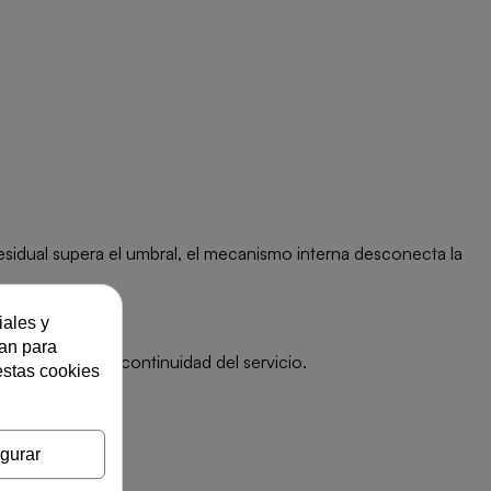
residual supera el umbral, el mecanismo interna desconecta la
iales y
zan para
, selectividad y continuidad del servicio.
estas cookies
gurar