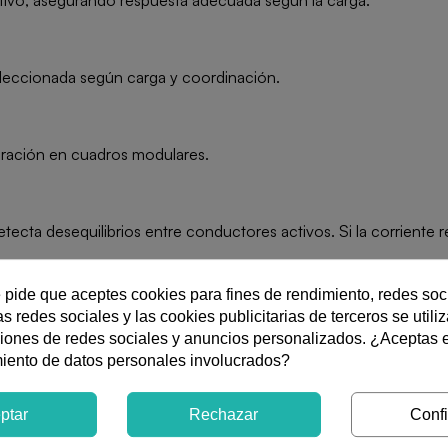
sitivo, asegurando respuesta adecuada según la carga.
eleccionada según carga y coordinación.
egración en cuadros modulares.
ecta desequilibrios entre conductores activos. Si la corriente 
e pide que aceptes cookies para fines de rendimiento, redes soc
s redes sociales y las cookies publicitarias de terceros se utili
po y el número de polos. La selección correcta garantiza seguridad
ciones de redes sociales y anuncios personalizados. ¿Aceptas 
miento de datos personales involucrados?
tos de iluminación, tomas de corriente y cargas electrónicas.
ptar
Rechazar
Confi