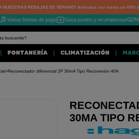
 NUESTRAS REBAJAS DE VERANO! Artículos con hasta un 60% d
Varias formas de pago
Gana puntos y recompensas
Mej
ás buscando?
FONTANERÍA
CLIMATIZACIÓN
MAR
ial
Reconectador diferencial 2P 30mA Tipo Reconexión 40A
RECONECTAD
30MA TIPO 