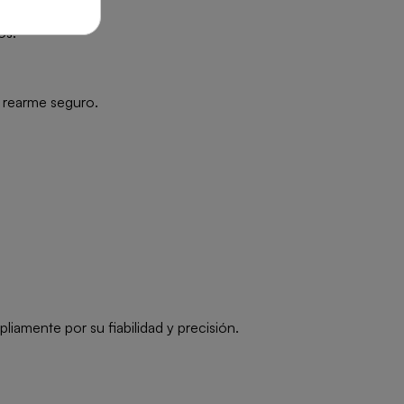
os.
 rearme seguro.
amente por su fiabilidad y precisión.