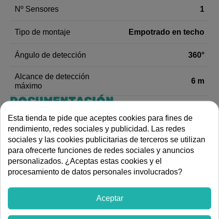
1
Nº Sensores
Empotrado en techo
Tipo de montaje
360°
Ángulo de detección
Alcance de detección
6 m
máximo
DOCUMENTACIÓN
Esta tienda te pide que aceptes cookies para fines de
rendimiento, redes sociales y publicidad. Las redes
Dibujo de dimensiones
sociales y las cookies publicitarias de terceros se utilizan
Vídeo de instrucciones
para ofrecerte funciones de redes sociales y anuncios
Instrucciones de montaje
personalizados. ¿Aceptas estas cookies y el
Hoja de datos técnicos de producto
procesamiento de datos personales involucrados?
DESCRIPCIÓN
Aceptar
Detector de movimiento PIR para instalación empotrada
en techo, orientado a interiores donde se precise