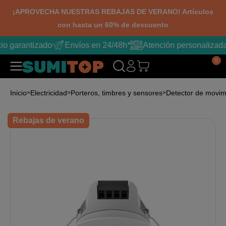
¡APROVECHA NUESTRAS REBAJAS DE VERANO! Artículos
con hasta un 60% de descuento
io garantizado
Envíos en 24/48h*
Atención personalizada
0
Inicio
Electricidad
Porteros, timbres y sensores
Detector de movim
Rebajas de verano