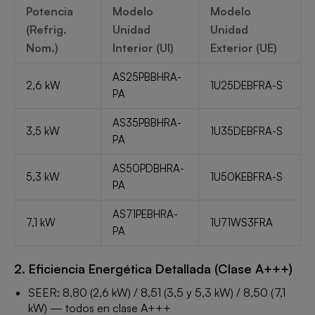
Potencia
Modelo
Modelo
(Refrig.
Unidad
Unidad
Nom.)
Interior (UI)
Exterior (UE)
AS25PBBHRA-
2,6 kW
1U25DEBFRA-S
PA
AS35PBBHRA-
3,5 kW
1U35DEBFRA-S
PA
AS50PDBHRA-
5,3 kW
1U50KEBFRA-S
PA
AS71PEBHRA-
7,1 kW
1U71WS3FRA
PA
2. Eficiencia Energética Detallada (Clase A+++)
SEER: 8,80 (2,6 kW) / 8,51 (3,5 y 5,3 kW) / 8,50 (7,1
kW) — todos en clase A+++