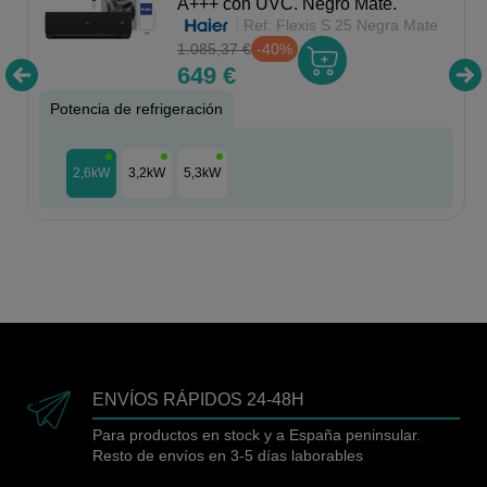
A+++ con UVC. Negro Mate.
Ref:
Flexis S 25 Negra Mate
1.085,37 €
-40%
649 €
Potencia de refrigeración
2,6kW
3,2kW
5,3kW
ENVÍOS RÁPIDOS 24-48H
Para productos en stock y a España peninsular.
Resto de envíos en 3-5 días laborables