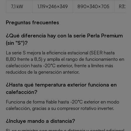
7,1 kW
1.119×246×349
890×340×705
R32 (1
Preguntas frecuentes
¿Qué diferencia hay con la serie Perla Premium
(sin "S")?
La serie S mejora la eficiencia estacional (SEER hasta
8,80 frente a 8,5) y amplía el rango de funcionamiento en
calefacción hasta -20°C exterior, frente a límites más
reducidos de la generación anterior.
¿Hasta qué temperatura exterior funciona en
calefacción?
Funciona de forma fiable hasta -20°C exterior en modo
calefacción, gracias a su compresor rotativo inverter.
¿Incluye mando a distancia?
Sí, se suministra con mando a distancia y control adicional