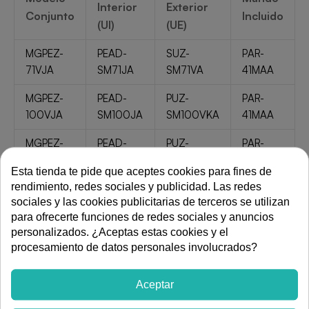
Interior
Exterior
Conjunto
Incluido
(UI)
(UE)
MGPEZ-
PEAD-
SUZ-
PAR-
71VJA
SM71JA
SM71VA
41MAA
MGPEZ-
PEAD-
PUZ-
PAR-
100VJA
SM100JA
SM100VKA
41MAA
MGPEZ-
PEAD-
PUZ-
PAR-
125VJA
SM125JA
SM125VKA
41MAA
Esta tienda te pide que aceptes cookies para fines de
rendimiento, redes sociales y publicidad. Las redes
MGPEZ-
PEAD-
PUZ-
PAR-
sociales y las cookies publicitarias de terceros se utilizan
140VJA
SM140JA
SM140VKA
41MAA
para ofrecerte funciones de redes sociales y anuncios
personalizados. ¿Aceptas estas cookies y el
2. Características Comunes Destacadas:
procesamiento de datos personales involucrados?
Diseño Ultra Compacto: Todas las unidades interiores
tienen una altura de solo 250 mm (Bajo Perfil),
Aceptar
facilitando su instalación en techos con poco espacio.