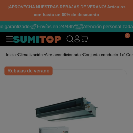
¡APROVECHA NUESTRAS REBAJAS DE VERANO! Artículos
con hasta un 60% de descuento
o garantizado
Envíos en 24/48h*
Atención personalizada
0
Inicio
Climatización
Aire acondicionado
Conjunto conducto 1x1
Con
Rebajas de verano