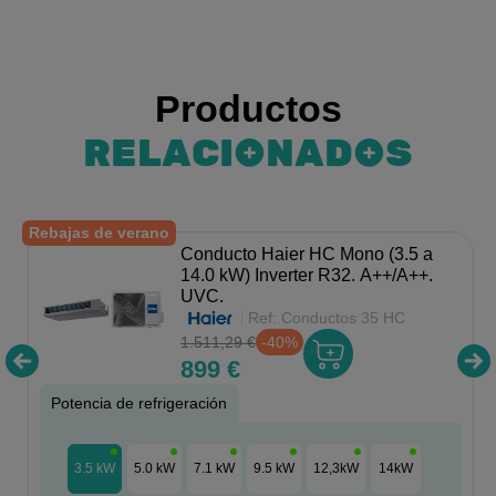
Productos
RELACIONADOS
Rebajas de verano
Conducto Haier HC Mono (3.5 a
14.0 kW) Inverter R32. A++/A++.
UVC.
Ref:
Conductos 35 HC
1.511,29 €
-40%
899 €
Potencia de refrigeración
3.5 kW
5.0 kW
7.1 kW
9.5 kW
12,3kW
14kW