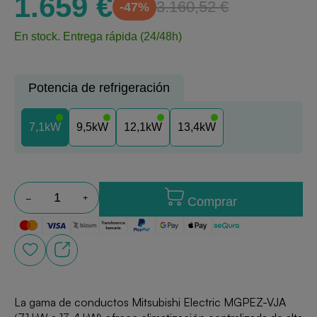
1.659 €
3.160,52 €
-47%
En stock.
Entrega rápida (24/48h)
Potencia de refrigeración
7,1kW
9,5kW
12,1kW
13,4kW
Comprar
La gama de conductos Mitsubishi Electric MGPEZ-VJA