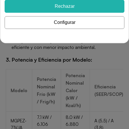
Bomba de Drenaje: Incluida de serie para una
Rechazar
instalación más sencilla.
Presión Estática: Elevada y regulable (hasta 150 Pa)
Configurar
para adaptarse a redes de conductos largas y
complejas.
Refrigerante Ecológico: Utilizan el gas R32, más
eficiente y con menor impacto ambiental.
3. Potencia y Eficiencia por Modelo:
Potencia
Potencia
Nominal
Nominal
Eficiencia
Modelo
Calor
Frío (kW
(SEER/SCOP)
(kW /
/ Frig/h)
Kcal/h)
7.1 kW /
8.0 kW /
MGPEZ-
A (5.5) / A
6.106
6.880
71VJA
(3.8)